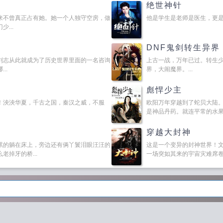
绝世神针
来不曾真正占有她。她一个人独守空房，做
他是学生是老师是医生，更是深藏
...
DNF鬼剑转生异界
刘志从此就成为了历史世界里面的一名咨询
上古一战，万年已过。转生
..
界，大闹魔界。...
彪悍少主
！泱泱华夏，千古之国，秦汉之威，不服
欧阳万年穿越到了蛇贝大陆
是神品丹药。就连平常的水果也
穿越大封神
累的躺在床上，旁边还有俩丫鬟泪眼汪汪的
这是一个变异的封神世界！
掉牙的桥...
一场突如其来的宇宙灾难席卷而