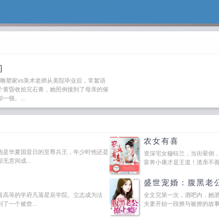
]
雕塑家vs美术老师从美院毕业后，常絮语
个黄昏收拾完石膏，她照例接到了母亲的催
顿。...
农女有喜
他是华夏国昔日的至尊兵王，年少时他还是
资深宅女穆钰兰，当街晕倒
意间成...
富奔小康才是王道！渣亲不善？
盛世宠婚：腹黑老
最高等的学府凡落星辰学院。立志成为法
全文完第一次，酒吧内，她
一个被曾...
夫妻开始一段撩与被撩的故事。