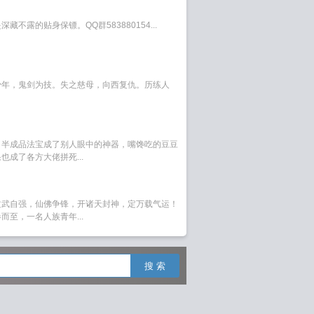
不露的贴身保镖。QQ群583880154...
少年，鬼剑为技。失之慈母，向西复仇。历练人
。半成品法宝成了别人眼中的神器，嘴馋吃的豆豆
成了各方大佬拼死...
文武自强，仙佛争锋，开诸天封神，定万载气运！
至，一名人族青年...
搜 索