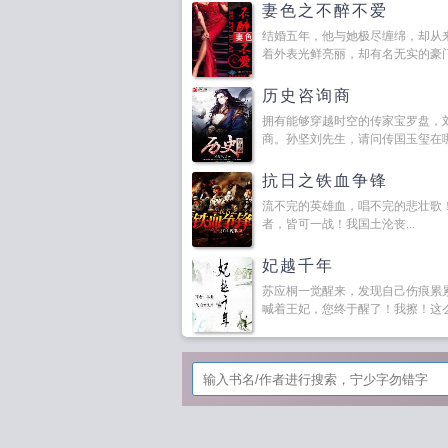
妻色之不醉不爱
结婚五年，他与她极尽缠绵，却从
着外表光鲜亮丽，却有名无实的豪门少
历史咨询商
拥有能够穿越时空的传家宝罗盘，
商。孙坚刘先生，请问传国玉玺在哪.
抗日之铁血争锋
流不完的英雄血，唱不完的悲壮歌
者，皆可一战！我国土沦丧...
妃越千年
苏应桐一觉醒来，发现自己伤痕累
喊着王妃，您终于醒了！我擦！这么老