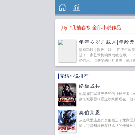
“几袖春寒”全部小说作品
年年岁岁舟载月[年龄差
情有独钟｜慢热｜双c｜四岁年龄差
进了一家艺术机构做助教老师。一
婚信息。点进发的照片看去，她手却一
完结小说推荐
终极战兵
他是雇佣军世界曾经的神秘王者，
燕京城最嚣张霸道纨绔而现在，他却无
奥伯莱恩
从监狱里逃生的奥伯踏进了龙腾国
师，可是却没被魔杖承认的他被分到了