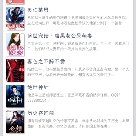
奥伯莱恩
从监狱里逃生的奥伯踏进了龙腾国最高等的学府凡落星辰学院。
立志成为法师，可是却没被魔杖承认的他被分到了一个被曾...
盛世宠婚：腹黑老公呆萌妻
全文完第一次，酒吧内，她酒后失态扑向他。再一次，民政局门
口，他们结成夫妻开始一段撩与被撩的故事。...
妻色之不醉不爱
结婚五年，他与她极尽缠绵，却从来不曾真正占有她。她一个人
独守空房，做着外表光鲜亮丽，却有名无实的豪门少...
绝世神针
他是学生是老师是医生，更是深藏不露的贴身保镖。QQ群
583880154...
历史咨询商
拥有能够穿越时空的传家宝罗盘，刘志从此就成为了历史世界里
面的一名咨询商。孙坚刘先生，请问传国玉玺在哪...