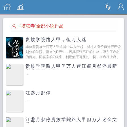
搜 索
“塔塔寺”全部小说作品
贵族学院路人甲，但万人迷
非典型贵族学院万人迷这是个从入学起，就将人身价值进行评级
划分的学院。新来的D级生，因其倔强不屈的性格，吸引了S级
的目光。同寝室的C级生，利用触手可及的一切，拼命往上爬。
早已站好派系的B级生，拉帮结派，勾心斗角，不择手段地遏制
贵族学院路人甲但万人迷江盏月郝停最新
低...
章节更新内容
...
江盏月郝停
...
江盏月郝停贵族学院路人甲但万人迷全文
番外
...