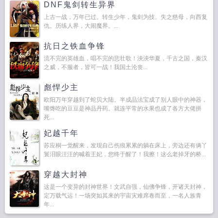
DNF鬼剑转生异界
上古一战，万年已过。转生少年，鬼剑为技。失之慈母，向西复
仇。历练人界，大闹魔界。...
抗日之铁血争锋
流不完的英雄血，唱不完的悲壮歌！泱泱华夏，千古之国，秦汉
之威，不服者，皆可一战！我国土沦丧...
彪悍少主
欧阳万年穿越到了蛇贝大陆。半成品法宝成了别人眼中的神器，
嘴馋吃的豆豆是神品丹药。就连平常的水果也成了各方大佬拼
死...
妃越千年
苏应桐一觉醒来，发现自己伤痕累累的躺在床上，旁边还有俩丫
鬟泪眼汪汪的喊着王妃，您终于醒了！我擦！这么老掉牙的桥...
穿越大封神
这是一个变异的封神世界！文武自强，仙佛争锋，开诸天封神，
定万载气运！一场突如其来的宇宙灾难席卷而至，一名人族青
年...