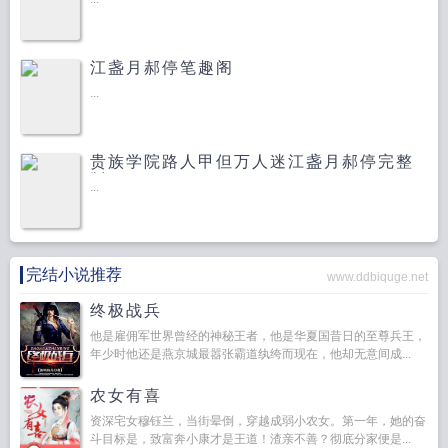
江盏月郝停笔趣阁
...
贵族学院路人甲但万人迷江盏月郝停完整
版
...
完结小说推荐
www.ddbiquge.net
终极战兵
他是雇佣军世界曾经的神秘王者，他是华夏国昔日的至尊兵王，
年少时他还是燕京城最嚣张霸道纨绔而现在，他却无意间成...
农女有喜
资深宅女穆钰兰，当街晕倒，穿越成弱小农女。第一年，她的奋
斗目标是，致富奔小康才是王道！渣亲不善？彻底分家便是...