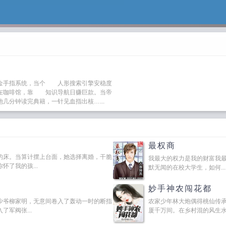
金手指系统，当个 人形搜索引擎安稳度
在咖啡馆，靠 知识导航日赚巨款。当帝
几分钟读完典籍，一针见血指出核…...
最权商
的床。当算计摆上台面，她选择离婚，干脆
我最大的权力是我的财富我
了我的孩...
默无闻的在校大学生，如何...
妙手神农闯花都
少爷柳家明，无意间卷入了轰动一时的断指
农家少年林大炮偶得桃仙传
军阀张...
厦千万间。在乡村混的风生水起