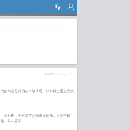
搜 索
www.ddbiquge.net
最大的财富是我的权力敬请看，双料博士重生为默
承。会种田，会医术不想修道成神仙，只想赚得广
，斗斗恶霸，...