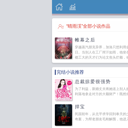
“晴雨渓”全部小说作品
帷幕之后
穿越蒸汽朋克异界，加洛只想利用
日。当别人在工厂挥汗如雨，他坐
都工大的天才们为论文焦头烂额，他
完结小说推荐
总裁掠爱很强势
为了利益，新婚丈夫将她送上别人
利落地拿走对方的大额财产！既然你怀
捍宝
民国初年，从北平求学回到奉天的
奇案，为帮老朋友毛刚解围，他进入了