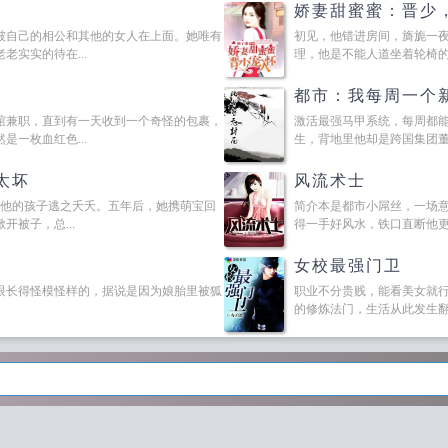
娇妻甜蜜蜜：晋少
被自己的相公和其他的女人在上面。她唯有
初见，他错进房间，旖旎一
实实的待在...
理，他是不能人道坐着轮椅的霸
都市：我每周一个
馆兼职，直到有一天收到一个奇怪的包裹，
激活最强马甲系统，每周都
一枚血红色...
生，背地里他却是跨国集团董事
太坏
风流术士
着他的孩子逃之夭夭。五年后，她携萌宝回
简介本是都市小屌丝，一场
被子，总...
得一手好风水，铁口直断他更有
女校最强门卫
眼长得怪模怪样的，据说是因为娘胎里被狐
职业不分贵贱，能看美女就
的修炼法门，生活从此发生翻天