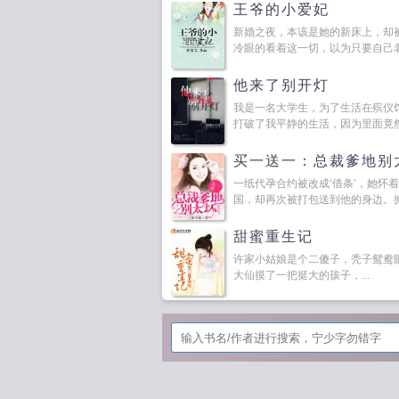
王爷的小爱妃
新婚之夜，本该是她的新床上，却
冷眼的看着这一切，以为只要自己老老
他来了别开灯
我是一名大学生，为了生活在殡仪
打破了我平静的生活，因为里面竟然是
买一送一：总裁爹地别
一纸代孕合约被改成‘借条’，她怀
国，却再次被打包送到他的身边。掀开
甜蜜重生记
许家小姑娘是个二傻子，秃子鸳鸯
大仙摸了一把挺大的孩子，...