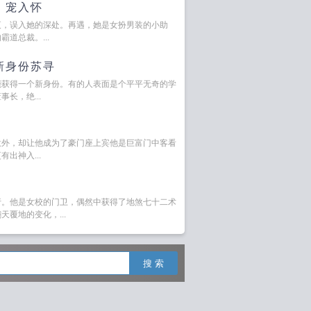
，宠入怀
夜，误入她的深处。再遇，她是女扮男装的小助
道总裁。...
新身份苏寻
能获得一个新身份。有的人表面是个平平无奇的学
长，绝...
意外，却让他成为了豪门座上宾他是巨富门中客看
出神入...
行。他是女校的门卫，偶然中获得了地煞七十二术
覆地的变化，...
搜 索