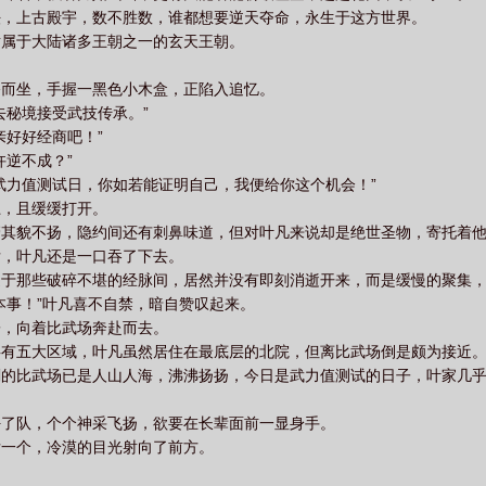
法，上古殿宇，数不胜数，谁都想要逆天夺命，永生于这方世界。
隶属于大陆诸多王朝之一的玄天王朝。
膝而坐，手握一黑色小木盒，正陷入追忆。
去秘境接受武技传承。”
亲好好经商吧！”
忤逆不成？”
武力值测试日，你如若能证明自己，我便给你这个机会！”
上，且缓缓打开。
管其貌不扬，隐约间还有刺鼻味道，但对叶凡来说却是绝世圣物，寄托着
后，叶凡还是一口吞了下去。
通于那些破碎不堪的经脉间，居然并没有即刻消逝开来，而是缓慢的聚集
本事！”叶凡喜不自禁，暗自赞叹起来。
子，向着比武场奔赴而去。
共有五大区域，叶凡虽然居住在最底层的北院，但离比武场倒是颇为接近
刻的比武场已是人山人海，沸沸扬扬，今日是武力值测试的日子，叶家几
好了队，个个神采飞扬，欲要在长辈面前一显身手。
后一个，冷漠的目光射向了前方。