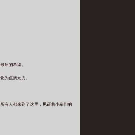
他最后的希望。
，化为点滴元力。
。
乎所有人都来到了这里，见证着小辈们的