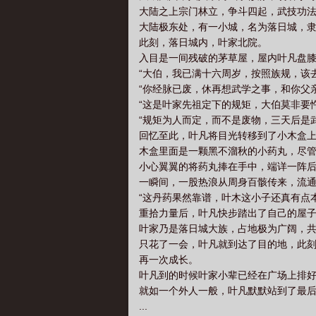
大陆之上宗门林立，争斗四起，武技功
大陆极东处，有一小城，名为落日城，
此刻，落日城内，叶家北院。
入目是一间残破的茅草屋，屋内叶凡盘
“大伯，我已满十六周岁，按照族规，该
“你经脉已废，休再想武学之事，和你父
“这是叶家先祖定下的规矩，大伯莫非要
“规矩为人而定，而不是废物，三天后是
回忆至此，叶凡将目光转移到了小木盒
木盒里面是一颗黑不溜秋的小药丸，尽
小心翼翼的将药丸捧在手中，端详一阵
一瞬间，一股热浪从周身百骸传来，流
“这丹药果然靠谱，叶木这小子还真有点
重拾力量后，叶凡快步踏出了自己的屋
叶家乃是落日城大族，占地极为广阔，
只花了一会，叶凡就到达了目的地，此
再一次成长。
叶凡到的时候叶家小辈已经在广场上排
就如一个外人一般，叶凡默默站到了最
...