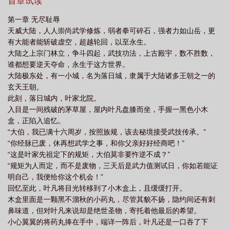
首章试读
看免费
逆天邪神第二季在线观看西瓜影院
逆天邪神叶凡
逆天邪神漫画免费
第一章 无尽耻辱
观看下拉式6漫画
逆天邪神全集完整版
逆天邪神动漫全集免费观看!
逆天邪
天威大陆，人人崇尚武学修炼，弱者拳可碎石，强者力如山岳，更
神第二季免费观看西瓜影院
逆天邪神第二季在线观看完整版
逆天邪神无删减
有大能者能斩破虚空，超越轮回，以至永生。
大陆之上宗门林立，争斗四起，武技功法，上古殿宇，数不胜数，
版
逆天邪神在线观看免费完整版
逆天邪神第一季免费观看在线
逆天邪神动
谁都想要逆天夺命，永生于这方世界。
态动漫全集免费观看
逆天邪神动漫全集免费观看
逆天邪神贴吧
逆天邪神在
大陆极东处，有一小城，名为落日城，隶属于大陆诸多王朝之一的
线观看
逆天邪神动漫第一季免费观看
逆天邪神在线观看免费
玄天王朝。
此刻，落日城内，叶家北院。
入目是一间残破的茅草屋，屋内叶凡盘膝而坐，手握一黑色小木
盒，正陷入追忆。
“大伯，我已满十六周岁，按照族规，该去秘境接受武技传承。”
“你经脉已废，休再想武学之事，和你父亲好好经商吧！”
“这是叶家先祖定下的规矩，大伯莫非要忤逆不成？”
“规矩为人而定，而不是废物，三天后是武力值测试日，你如若能证
明自己，我便给你这个机会！”
回忆至此，叶凡将目光转移到了小木盒上，且缓缓打开。
木盒里面是一颗黑不溜秋的小药丸，尽管其貌不扬，隐约间还有刺
鼻味道，但对叶凡来说却是绝世圣物，寄托着他最后的希望。
小心翼翼的将药丸捧在手中，端详一阵后，叶凡还是一口吞了下