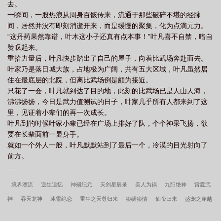
去。
一瞬间，一股热浪从周身百骸传来，流通于那些破碎不堪的经脉
间，居然并没有即刻消逝开来，而是缓慢的聚集，化为点滴元力。
“这丹药果然靠谱，叶木这小子还真有点本事！”叶凡喜不自禁，暗自
赞叹起来。
重拾力量后，叶凡快步踏出了自己的屋子，向着比武场奔赴而去。
叶家乃是落日城大族，占地极为广阔，共有五大区域，叶凡虽然居
住在最底层的北院，但离比武场倒是颇为接近。
只花了一会，叶凡就到达了目的地，此刻的比武场已是人山人海，
沸沸扬扬，今日是武力值测试的日子，叶家几乎所有人都来到了这
里，见证着小辈们的再一次成长。
叶凡到的时候叶家小辈已经在广场上排好了队，个个神采飞扬，欲
要在长辈面前一显身手。
就如一个外人一般，叶凡默默站到了最后一个，冷漠的目光射向了
前方。
...
境界漂流
逆生追忆
神殒纪元
天剑星辰录
美人为祸
九阳绝神
雷霆武
神
吞天龙神
冰雪绝恋
重生之天尊归来
狼缘狼情
仙帝归来
盛宠之穿越
王妃
绝代武神
非正常人办案记录
超玄幻降临
最强杀神系统
异界神修