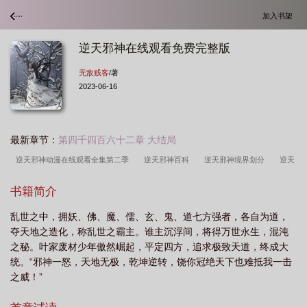
加入书架
逆天邪神在线观看免费完整版
无敌贱客
/著
2023-06-16
最新章节：
第四千四百六十二章 大结局
逆天邪神动漫在线观看全集第二季
逆天邪神百科
逆天邪神境界划分
逆天
邪神动漫第二季
逆天邪神漫画免费观看
逆天邪神笔趣阁无弹窗最新章节
逆
书籍简介
天邪神动漫年番
逆天邪神动漫在线观看免费全集高清
逆天邪神免费
逆天邪
乱世之中，拥妖、佛、魔、儒、玄、鬼、道七方强者，各自为道，
神之深渊求生
逆天邪神3D第二季第2集剧情
逆天邪神火星引力免费阅读
逆
夺天地之造化，称乱世之霸主。谁主沉浮间，将得万世永生，混沌
天邪神纵横中文网
逆天邪神漫画免费阅读下拉式6漫画网站
逆天邪神免费全文
之秘。叶家废材少年傲然崛起，平定四方，追求极致天道，终成大
阅读
逆天邪神全文阅读
逆天邪神第二季动漫免费观看
逆天邪神第二季动漫
统。“邪神一怒，天地无极，乾坤逆转，饶你冠绝天下也难抵我一击
之威！”
免费观看全集樱桃
逆天邪神笔趣阁最新章节
逆天邪神第二季免费观看在线播
放
逆天邪神TXT
逆天邪神动漫第二季免费观看完整版
逆天邪神漫画在线观