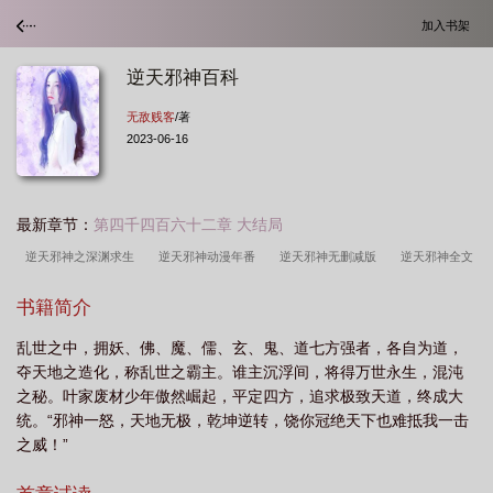
加入书架
逆天邪神百科
无敌贱客
/著
2023-06-16
最新章节：
第四千四百六十二章 大结局
逆天邪神之深渊求生
逆天邪神动漫年番
逆天邪神无删减版
逆天邪神全文
阅读
逆天邪神漫画在线观看免费
逆天邪神第二季动漫免费观看
逆天邪神
书籍简介
3D第二季第2集剧情
逆天邪神动漫全集免费观看
逆天邪神动态动漫全集免费观
乱世之中，拥妖、佛、魔、儒、玄、鬼、道七方强者，各自为道，
看
逆天邪神免费
逆天邪神在线观看
逆天邪神漫画免费观看
逆天邪神在
夺天地之造化，称乱世之霸主。谁主沉浮间，将得万世永生，混沌
线观看免费完整版
逆天邪神全集完整版
逆天邪神动漫在线观看全集第二
之秘。叶家废材少年傲然崛起，平定四方，追求极致天道，终成大
季
逆天邪神TXT
逆天邪神漫画免费阅读下拉式6漫画网站
逆天邪神第二季
统。“邪神一怒，天地无极，乾坤逆转，饶你冠绝天下也难抵我一击
之威！”
免费观看在线播放
逆天邪神第二季免费观看西瓜影院
逆天邪神动漫在线观看免
费全集高清
逆天邪神第一季免费观看在线
逆天邪神动漫第二季
逆天邪神境