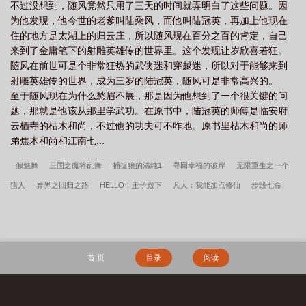
不过没想到，随风竟然只用了三天的时间就弄明白了这些问题。因
为他发现，他今世的老爹叫陆乘风，而他叫陆冠英，再加上他现在
住的地方是太湖上的归云庄，所以随风现在百分之百的肯定，自己
来到了金庸笔下的射雕英雄传的世界里。这个发现让岁欣喜若狂。
随风在前世可是个非常狂热的武侠迷和穿越迷，所以对于能够来到
射雕英雄传的世界，成为三岁的陆冠英，随风可是非常高兴的。
至于随风现在为什么愁眉不展，那是因为他想到了一个很关键的问
题，那就是他该从那里学武功。在原书中，陆冠英的师傅是临安府
云栖寺的枯木和尚，不过他的功夫可不咋地。原书里枯木和尚的师
弟焦木和尚和江南七...
假魅舞
三国之魔将乱舞
捕捉狼的清纯1
寻回幸福的彼岸
无限重生之一个
猎人
异界之回归之路
HELLO！王子殿下
凡人：我能加点修仙
步毁七命
国王游戏
天元-应景小蝶
我的恶魔罗密欧
空间制造
圣剑
星海魔徒
修
真田园生活
青锋
会有真爱在明天
见习丘比特
法则异界之召唤
秦氏仙朝
水浒：靖康耻？我先登基称帝
凌霄花上
孟瑜傅青绍
地久婚长孟瑜傅青绍全
首 页
目录
阅读
文完整版
心动未眠
谍战：我当恶霸能爆奖励！
林竹谢斯南小说笔趣阁
被黑
91/">李春桃周志军
道千金霸凌，我京少身份曝光
李春桃周志军小说笔趣阁
小说笔趣阁�孟白周小说笔趣阁
抗战之国之劲旅，从少将师长起