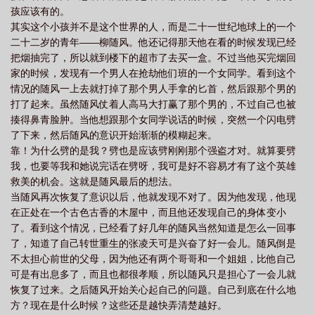
孩应该有的。
其实这个小孩并不是这个世界的人，而是二十一世纪地球上的一个
二十二岁的青年——柳随风。他还记得那天他在看的时候发现已经
把烟抽完了，所以就到楼下的超市了去买一盒。不过当他买完烟回
家的时候，发现有一个男人在抢劫他们班的一个女同学。看到这个
情况的随风一上去就打掉了那个男人手拿的匕首，然后跟那个男的
打了起来。虽然随风仗着人高马大打赢了那个男的，不过自己也被
揍得鼻青脸肿。当他想跟那个女同学说话的时候，突然一个闪电劈
了下来，然后随风的意识开始渐渐的模糊起来。
靠！为什么劈的是我？劈也是应该劈刚刚那个强盗才对。就算要劈
我，也要等我和她说完话在劈呀，我可是好不容易才有了这个英雄
救美的机会。这就是随风最后的想法。
当随风再次恢复了意识以后，他就发现不对了。因为他发现，他现
在正处在一个古色古香的木屋中，而且他还发现自己的身体变小
了。看到这个情况，已经看了好几年的随风当然知道是怎么一回事
了，知道了自己转世重生的张凌天可是兴奋了好一会儿。随风倒是
不太担心前世的父母，因为他还有两个哥哥和一个姐姐，比他自己
可是有出息多了，而且也都很孝顺，所以随风只是担心了一会儿就
恢复了过来。之后随风开始关心起自己的问题。自己到底在什么地
方？现在是什么时候？这些还是越快弄清楚越好。