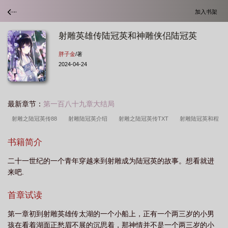
加入书架
射雕英雄传陆冠英和神雕侠侣陆冠英
胖子金
/著
2024-04-24
最新章节：
第一百八十九章大结局
射雕之陆冠英传88
射雕陆冠英介绍
射雕之陆冠英传TXT
射雕陆冠英和程
瑶迦是第几集
新射雕英雄传陆冠英扮演者
射雕之陆冠英传 胖子金
射雕之
书籍简介
陆冠英传奇
射雕英雄传83版陆冠英的扮演者是谁
射雕英雄传陆冠英和神雕侠
二十一世纪的一个青年穿越来到射雕成为陆冠英的故事。想看就进
侣陆冠英
射雕英雄传83版陆冠英和程瑶迦
射雕83版国语高清59集陆冠华与比
来吧.
武
射雕 陆冠英
射雕之陆冠英传88读书网
射雕之陆冠英传txt
射雕英雄
传之陆冠英
射雕英雄传83陆冠英主婚是哪一集
83版射雕陆冠英扮演者
首章试读
第一章初到射雕英雄传太湖的一个小船上，正有一个两三岁的小男
孩在看着湖面正愁眉不展的沉思着，那神情并不是一个两三岁的小