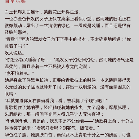
逼：卧槽你们把女性药剂师置于何地了？ 华色拼命摇尾巴
首章试读
塔挑战攻略
法师塔图片
法师塔百度百科
艾尔登法环魔法师塔
雷恩魔法
中：亲爱的亲爱的看我一眼！上的了厅堂下得了厨房做的了后勤上
白玉长廊九曲连环，紫藤花正开得烂漫。
的了战场，居家旅行杀人放火样样精通！么么哒！ 青歌捂
师塔
星露谷法师塔
部落冲突超级法师塔
提斯魔法师塔
星露谷物语法师
一位赤金色长发的女子正伏在桌案上看似小憩，然而她的睫毛正在
脸：好了我看见了，乖啊【摸头】——我没什么所谓的择偶标准，
塔
黑夜君临魔法师塔
艾尔登法环黑夜君临法师塔
法师塔2.0
法师塔神
微微颤动，露出了一丝清澈的绿色，一看就是装睡，而且还是很有
跟华色一样就行。 众人实力懵逼：这特么叫没有标准？！
经验的那种。
器外观一览
魔兽世界法师塔
法师塔配色解锁条件
军团再临remix法师
从权力中心的皇城到绿野之森，从极北荒漠到重返帝都、凡人封
“青歌？”旁边的黑发女子放下了手中的书本，不太确定地问道：“你
圣，一路披荆斩棘，一路并肩同行，荣光加身登塔之时回头一看，
塔
法师塔幻化
法师塔作用
海市蜃楼魔法师塔
上古卷轴4法师塔
法
睡着了吗？”
那人还在，眉目依旧。一句话简介，史上第一位女性青族少君侯青
师塔坐骑要几个职业怎么拿
法师塔外观
艾尔登法环菈妮不在法师塔
艾尔登
没人说话。
歌手把手教你怎样上天【误】怎样拐到一只忠犬【大雾】怎样成功
“你怎么就又睡着了呀……”黑发女子抱怨归抱怨，然而她的语气还是
法环菈妮魔法师塔
法师塔挑战外观
法师塔巡礼
法师塔攻略
异端魔法师
在勾心斗角中活下来顺便闪瞎配角们的狗眼。【“我被写在史书里，
温柔的，而且带着一丝不易被人察觉的宠溺：
你被记在我心里。”喜欢的话按一下收藏按钮呗【星星眼】没准收藏
塔
艾尔登法环法师塔
法环异端魔法师塔
拉巴斯魔法师塔
法师塔拉夏套
“也不怕着凉。”
多了会有好东西掉落哟！↓↓↓35章到55章是倒过不要买！！！原创不
装
法师塔邪能熊攻略
艾尔登法环海市蜃楼魔法师塔
法师塔英文
法师塔
她起身拿了件黑色长袍，正要给青歌披上的时候，本来装睡装得天
易，请大家动动手指来晋江充个值，一天一毛钱包养作者吧_(:зゝ
怎么去
衣无缝的女子猛地就睁开了眼，露出一双明澈的、没有丝毫困意的
法师塔外观配色解锁条件
∠)_至少让她能在卡文的时候吃一碗土豆粉【。真的不虐！！！！相
眼睛：
信我！！！！
“我就知道你又在偷偷看我，看，被我抓了个现行吧！”
青歌捉住了她的手，轻轻触碰着她的指尖，笑了起来，靡颜腻理，
朱唇皓齿，那一瞬间容光照人得几乎让人无法直视：
“华色啊华色，真是的，我又不是不让你看——”她欺身上前，十分自
得地笑了起来：“看我好看吗？别客气，随便看。”
华色红了脸。她肌肤白皙，虽然及不上青歌十分之一的妍丽，可也