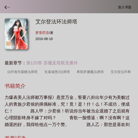
加入书架
艾尔登法环法师塔
梦里呓语
/著
2016-08-18
最新章节：
第120章 苏珊及塔斯克番外
法环海市蜃楼法师塔
失落城堡2法师塔
希耶罗娜魔法师塔
艾尔登法环希
耶罗那魔法师塔
博德之门3法师塔攻略
艾尔登法环拉巴斯魔法师塔
法师 法
书籍简介
师塔外观
艾尔登法环白金魔法师塔
法师塔七种挑战对应职业
法师塔
黑
力爆表美人法师都万事报》悬赏万金，誓要八卦出年少有为美貌过
夜君临法师塔
弘一法师塔
法师塔巡礼成就怎么做
奥利缇斯魔法师塔
白
人的青族少君侯的择偶标准，究！竟！是！什！么！不成功，便成
金魔法师塔
法师塔熊德攻略
希耶罗那魔法师塔
法师塔(GL) 梦里呓
仁！ 路人甲：少君侯！听说你当年被当众退婚了之后就有
语
菈妮魔法师塔
艾尔登法环奥利缇斯魔法师塔
艾尔登法环异端魔法师
心理阴影终身不嫁了对吗？ 青歌一脸懵逼：啊？没有啊？这
婚退的好，我得给他点一万个赞。 路人乙：那您是喜欢剑
塔
法环白金魔法师塔
法师塔解锁
法师塔挑战外观配色解锁条件
法师塔
士还是法师？是喜欢英俊的还是儒雅的男性？ 青歌花式懵
洛若坎想要什么
法师塔在哪
法师塔挑战入口在哪
博德之门法师塔
法师