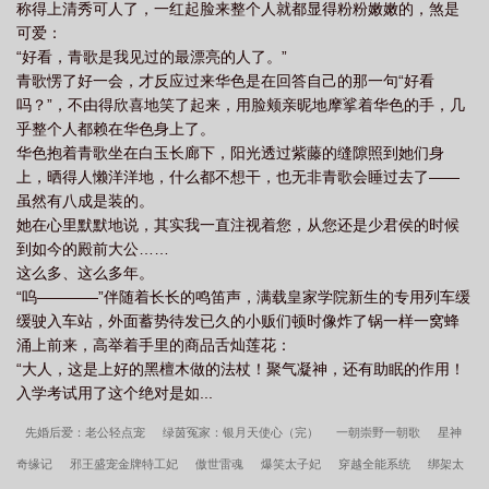
称得上清秀可人了，一红起脸来整个人就都显得粉粉嫩嫩的，煞是
可爱：
“好看，青歌是我见过的最漂亮的人了。”
青歌愣了好一会，才反应过来华色是在回答自己的那一句“好看
吗？”，不由得欣喜地笑了起来，用脸颊亲昵地摩挲着华色的手，几
乎整个人都赖在华色身上了。
华色抱着青歌坐在白玉长廊下，阳光透过紫藤的缝隙照到她们身
上，晒得人懒洋洋地，什么都不想干，也无非青歌会睡过去了——
虽然有八成是装的。
她在心里默默地说，其实我一直注视着您，从您还是少君侯的时候
到如今的殿前大公……
这么多、这么多年。
“呜————”伴随着长长的鸣笛声，满载皇家学院新生的专用列车缓
缓驶入车站，外面蓄势待发已久的小贩们顿时像炸了锅一样一窝蜂
涌上前来，高举着手里的商品舌灿莲花：
“大人，这是上好的黑檀木做的法杖！聚气凝神，还有助眠的作用！
入学考试用了这个绝对是如...
先婚后爱：老公轻点宠
绿茵冤家：银月天使心（完）
一朝崇野一朝歌
星神
奇缘记
邪王盛宠金牌特工妃
傲世雷魂
爆笑太子妃
穿越全能系统
绑架太