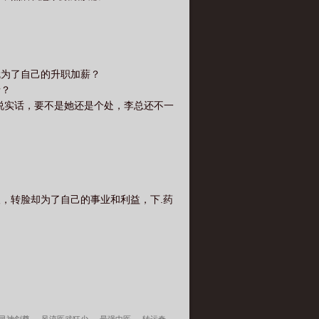
就为了自己的升职加薪？
情？
说实话，要不是她还是个处，李总还不一
，转脸却为了自己的事业和利益，下.药