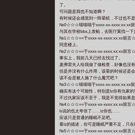
了。
可问题是我也不知道啊？
有时候还会感觉到一阵晕眩，不过也不
№0☆☆☆喵喵喵于xxxx-xx-xxxx:xx:x
与其在学校bbs上发帖，去医疗翼找一
№1☆☆☆==于xxxx-xx-xxxx:xx:xx留
同意楼上。
№2☆☆☆==于xxxx-xx-xxxx:xx:xx留
事实上，我前几天已经去找过了。
庞弗雷夫人给我做了做检查，好像也没
但是并没有什么作用，该晕的时候还是
该不会是被人施了什么魔咒吧？
№3☆☆☆喵喵喵于xxxx-xx-xxxx:xx:x
确实有这个可能性，特别是lz你有仇家的
不过仇家应该不至于，我是不觉得如果
№4☆☆☆==于xxxx-xx-xxxx:xx:xx留
ls说的也太夸张了……lz你也……
应该只是普通的睡眠不足吧。
看lz的描述，你可是睡眠严重不足，只
№5☆☆☆==于xxxx-xx-xxxx:xx:xx留