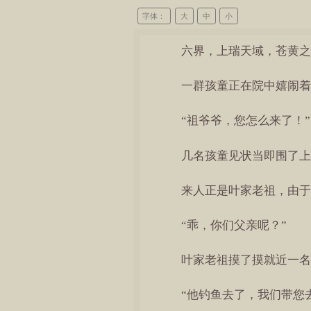
字体：
大
中
小
六界，上瑞天域，苍黄之
一群孩童正在院中嬉闹着
“祖爷爷，您怎么来了！”
几名孩童见状当即围了上
来人正是叶家老祖，由于
“乖，你们父亲呢？”
叶家老祖摸了摸就近一名
“他钓鱼去了，我们带您