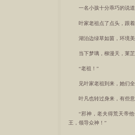
一名小孩十分乖巧的说道
叶家老祖点了点头，跟着
湖泊边绿草如茵，环境美
当下梦璃，柳漫天，莱芷
“老祖！”
见叶家老祖到来，她们全
叶凡也转过身来，有些意
“邪神，老夫得荒天帝
王，领导众神！”