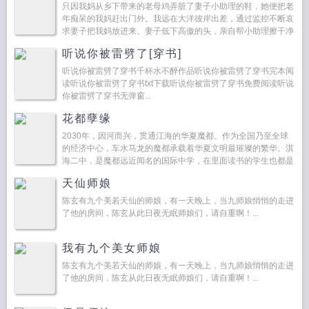
只因我妈从乡下带来的老母鸡弄脏了妻子小助理的鞋，她便把老
年痴呆的我妈赶出门外。我远在大洋彼岸出差，通过监控不断哀
求妻子把我妈放进来。妻子低下高傲的头，亲自帮小助理擦干净
了鞋子。两人一夜缠绵。等我连夜赶回来的时候，看见的却是我
听说你被雷劈了[穿书]
妈不小心...
听说你被雷劈了穿书千杯水不醉作品听说你被雷劈了穿书完本阅
读听说你被雷劈了穿书txt下载听说你被雷劈了穿书免费阅读听说
你被雷劈了穿书无弹窗...
花都孽缘
2030年，因河而兴，贯通江海的华夏魔都。作为全国乃至全球
的经济中心，车水马龙的魔都承载着华夏文明最璀璨的繁华。淇
海二中，是魔都远近闻名的国际中学，在里面读书的学生也都是
非富即贵。当然也有例外，靠优秀打动校领导。学校教室的最后
天仙师娘
一排靠...
陈玄有九个美若天仙的师娘，有一天晚上，当九师娘悄悄的走进
了他的房间，陈玄从此日夜无眠师娘们，请自重啊！...
我有九个美女师娘
陈玄有九个美若天仙的师娘，有一天晚上，当九师娘悄悄的走进
了他的房间，陈玄从此日夜无眠师娘们，请自重啊！...