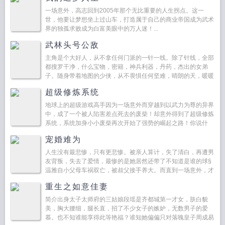
一场意外，高志回到2005年那个无比重要的人生拐点。这一
世，他要让梦想坐上过山车，打造属于自己的商业帝国成为武术
界的独孤求败成为白富美眼中的万人迷！...
武林头号公敌
主角是个大好人，从不拿任何门派的一针一线。除了针线，全部
都搜罗干净，什么宝物，密籍，神兵利器，丹药，杰出的女弟
子。随身带着地图的少侠，从不畏惧任何坚难，晴朗的天，暖暖
的日，高高兴兴扛着锄头去挖宝。...
超级修炼系统
地球上的超级游戏高手因为一场意外而穿越到以武力为尊的异界
中，成了一个被人陷害差点死去的废柴！却意外得到了超级修炼
系统，系统加身小小废柴再次开始了强势的崛起之路！你说什
么？你有厉害的阵兵？我可是有能兑换万物的超级系统。你有增
宠婚难为
加修为的灵...
人生没有最悲惨，只有更悲惨。被亲人算计，失了清白，再遭男
友背叛，失去了爱情，最惨的是她居然还带了不知道是谁的球§
温雅自小父母车祸双亡，被叔父接手养大。而直到一场意外，才
让她发现，原来叔父才是害死父母的真凶！万念俱灰之下，她
重生之如意佳妻
不...
简介出身太子太师府的三姑娘段瑶是齐都城第一才女，肤白貌
美，胸大腰细，腿长直，招了不少女子的嫉妒，无数男子的爱
慕。也不知谁能享得此等艳福？谁知她偏偏只对落魄皇子周成易