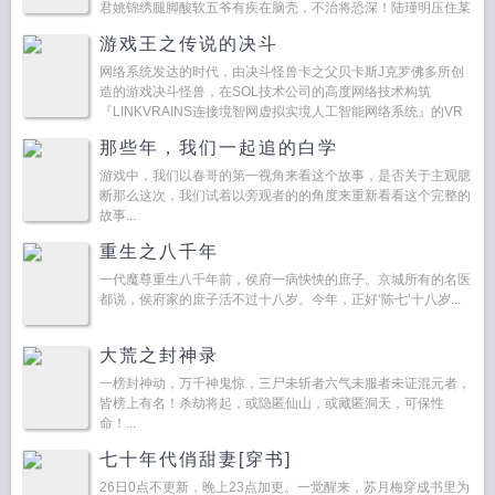
君姚锦绣腿脚酸软五爷有疾在脑壳，不治将恐深！陆瑾明压住某
人看来是刚刚治得还不够，你再为我治一治！阅读指南期男主...
游戏王之传说的决斗
网络系统发达的时代，由决斗怪兽卡之父贝卡斯J克罗佛多所创
造的游戏决斗怪兽，在SOL技术公司的高度网络技术构筑
『LINKVRAINS连接境智网虚拟实境人工智能网络系统』的VR
空间中盛行，人们为那VR空间中全新的决...
那些年，我们一起追的白学
游戏中，我们以春哥的第一视角来看这个故事，是否关于主观臆
断那么这次，我们试着以旁观者的的角度来重新看看这个完整的
故事...
重生之八千年
一代魔尊重生八千年前，侯府一病怏怏的庶子。京城所有的名医
都说，侯府家的庶子活不过十八岁。今年，正好‘陈七’十八岁...
大荒之封神录
一榜封神动，万千神鬼惊，三尸未斩者六气未服者未证混元者，
皆榜上有名！杀劫将起，或隐匿仙山，或藏匿洞天，可保性
命！...
七十年代俏甜妻[穿书]
26日0点不更新，晚上23点加更。一觉醒来，苏月梅穿成书里为