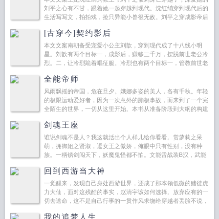
刘平之心有不甘，跟着她一起穿越到现代。沈红绡穿到现代后的
生活写写文，拍拍戏，捡只异能小兽很无敌。刘平之穿成影帝后
的生活追老婆，宠老婆，跟老婆啪啪啪，跟老婆生猴子。跪求追
[古穿今]契约影后
回...
本文文案南朝备受宠爱小公主刘歆，穿到现代成了十八线小明
星。刘歆有两个目标一，成影后，赚够三千万，摆脱前世老公冷
烈。二，让冷烈跪着唱征服。冷烈也有两个目标一，管教前世老
婆刘歆，让她乖乖听话。二，赚足够的钱，宠老婆，爱老婆，给
全能帝师
她想要...
风雨飘摇的帝国，危在旦夕。娥娜多姿的美人，各有千秋。年轻
的极限运动爱好者，因为一次意外的蹦极事故，而来到了一个完
全陌生的世界，一切从这里开始。本书从准备阶段到大纲的构建
以及人物关系和情节梳理，整整历时一...
剑魂王座
谁说剑魂不是人？我这就活出个人样儿给你看看。赏萝莉之呆
萌，拥御姐之贤淑，逗女王之傲娇，俺眼中只有性别，没有种
族。一柄锈剑闯天下，妖魔鬼怪都不怕。文能舌战装B汉，武能
力敌肌肉男。据不死之身，立不世之业。神...
回到西游当大神
一觉醒来，发现自己身处西游世界，还成了那本领低微的赌徒虎
力大仙，面对这残酷的事实，赵清宇该如何选择。放弃应有的一
切去逃命，这不是自己行事的一贯作风求饶给穿越者丢脸不说，
在打着慈悲口号，却所过之处寸草不留的取经团队面前完全没
我的追梦人生
用，没准...