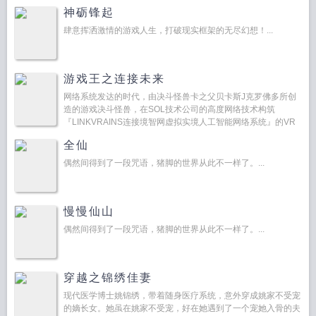
格外上心，因她知道上一世的周成易在最后登基当了皇帝，手
神砺锋起
握...
肆意挥洒激情的游戏人生，打破现实框架的无尽幻想！...
游戏王之连接未来
网络系统发达的时代，由决斗怪兽卡之父贝卡斯J克罗佛多所创
造的游戏决斗怪兽，在SOL技术公司的高度网络技术构筑
『LINKVRAINS连接境智网虚拟实境人工智能网络系统』的VR
空间中盛行，人们为那VR空间中全新的决...
全仙
偶然间得到了一段咒语，猪脚的世界从此不一样了。...
慢慢仙山
偶然间得到了一段咒语，猪脚的世界从此不一样了。...
穿越之锦绣佳妻
现代医学博士姚锦绣，带着随身医疗系统，意外穿成姚家不受宠
的嫡长女。她虽在姚家不受宠，好在她遇到了一个宠她入骨的夫