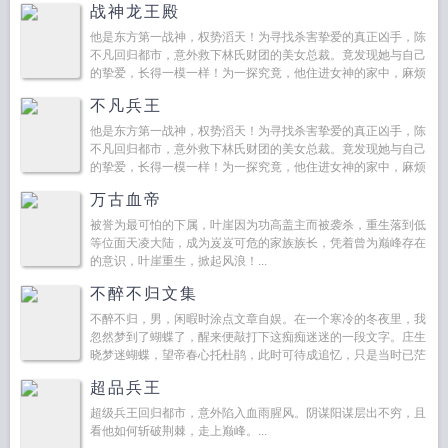
战神龙王殿
他是东方第一战神，权势滔天！为寻找杀害挚爱的真正凶手，陈
不凡回归都市，意外救下林氏财团的美女总裁。竟发现她与自己
的挚爱，长得一模一样！为一探究竟，他住进女神的家中，麻烦
不断。他横扫诸多家族豪阀，最后竟然发现，这个世界隐藏着惊
不凡兵王
天的秘密...
他是东方第一战神，权势滔天！为寻找杀害挚爱的真正凶手，陈
不凡回归都市，意外救下林氏财团的美女总裁。竟发现她与自己
的挚爱，长得一模一样！为一探究竟，他住进女神的家中，麻烦
不断。他横扫诸多家族豪阀，最后竟然发现，这个世界隐藏着惊
万古血帝
天的秘密...
被誉为最可怕的下属，叶崖因为功高盖主而被袭杀，重生落到低
等位面天凌大陆，成为岌岌可危的家族族长，凭着曾为巅峰存在
的意识，叶崖重生，掀起风浪！...
不醉不归文集
不醉不归，男，闲暇时涂点文章自娱。在一个寒冷的冬夜里，我
忽然梦到了蝴蝶了，醒来便敲打下这痴痴迷迷的一段文字。庄生
晓梦迷蝴蝶，望帝春心托杜鹃，此时可待成追忆，只是当时已茫
然。是我梦见了蝴蝶呢，还是蝴蝶梦见了而我？抑或蝴蝶就是
超品兵王
我，我...
超级兵王回归都市，意外陷入血雨腥风。阴谋阳谋层出不穷，且
看他如何斩破荆棘，走上巅峰。...