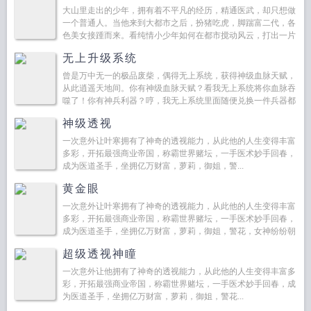
大山里走出的少年，拥有着不平凡的经历，精通医武，却只想做
一个普通人。当他来到大都市之后，扮猪吃虎，脚踹富二代，各
色美女接踵而来。看纯情小少年如何在都市搅动风云，打出一片
天地！...
无上升级系统
曾是万中无一的极品废柴，偶得无上系统，获得神级血脉天赋，
从此逍遥天地间。你有神级血脉天赋？看我无上系统将你血脉吞
噬了！你有神兵利器？哼，我无上系统里面随便兑换一件兵器都
能将你轰杀成渣！辛辛苦苦炼丹炼器？不需要！无上升级系统内
神级透视
分分钟兑...
一次意外让叶寒拥有了神奇的透视能力，从此他的人生变得丰富
多彩，开拓最强商业帝国，称霸世界赌坛，一手医术妙手回春，
成为医道圣手，坐拥亿万财富，萝莉，御姐，警...
黄金眼
一次意外让叶寒拥有了神奇的透视能力，从此他的人生变得丰富
多彩，开拓最强商业帝国，称霸世界赌坛，一手医术妙手回春，
成为医道圣手，坐拥亿万财富，萝莉，御姐，警花，女神纷纷朝
他扑来，作为一个男人，而且还是一个限量版男人，叶寒的压力
超级透视神瞳
很大，不...
一次意外让他拥有了神奇的透视能力，从此他的人生变得丰富多
彩，开拓最强商业帝国，称霸世界赌坛，一手医术妙手回春，成
为医道圣手，坐拥亿万财富，萝莉，御姐，警花...