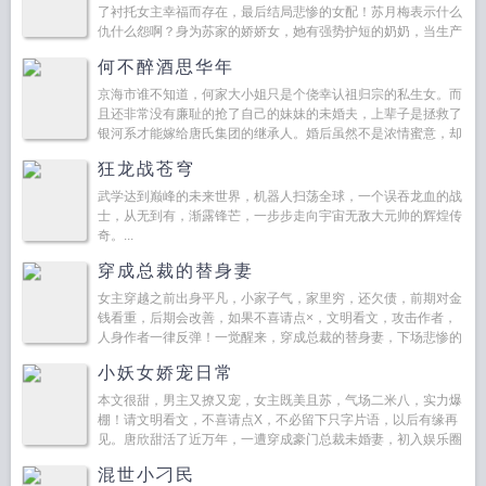
了衬托女主幸福而存在，最后结局悲惨的女配！苏月梅表示什么
仇什么怨啊？身为苏家的娇娇女，她有强势护短的奶奶，当生产
队长的爷爷，能干有才的爸爸，...
何不醉酒思华年
京海市谁不知道，何家大小姐只是个侥幸认祖归宗的私生女。而
且还非常没有廉耻的抢了自己的妹妹的未婚夫，上辈子是拯救了
银河系才能嫁给唐氏集团的继承人。婚后虽然不是浓情蜜意，却
也相敬如宾比较和谐，谁知她刚放下戒...
狂龙战苍穹
武学达到巅峰的未来世界，机器人扫荡全球，一个误吞龙血的战
士，从无到有，渐露锋芒，一步步走向宇宙无敌大元帅的辉煌传
奇。...
穿成总裁的替身妻
女主穿越之前出身平凡，小家子气，家里穷，还欠债，前期对金
钱看重，后期会改善，如果不喜请点×，文明看文，攻击作者，
人身作者一律反弹！一觉醒来，穿成总裁的替身妻，下场悲惨的
恶毒女配，炮灰反派肿么办？苏雅雅表示一要适...
小妖女娇宠日常
本文很甜，男主又撩又宠，女主既美且苏，气场二米八，实力爆
棚！请文明看文，不喜请点X，不必留下只字片语，以后有缘再
见。唐欣甜活了近万年，一遭穿成豪门总裁未婚妻，初入娱乐圈
就跟影帝许浩然合作，转身又是国际大导女一号，走红的速度...
混世小刁民