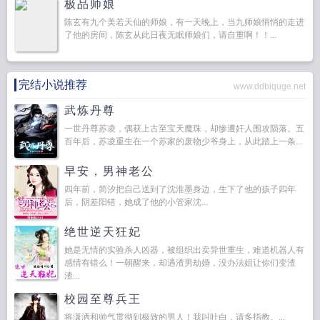
极品师娘
陈玄有九个美若天仙的师娘，有一天晚上，当九师娘悄悄的走进
了他的房间，陈玄从此日夜无眠师娘们，请自重啊！！...
完结小说推荐
www.ddbiquge.net
武炼丹尊
一世丹尊苏凌，偶获上古至宝天魔珠，却惨遭奸人围攻陨落。五
百年后，苏凌重生在一个苏家的废物少爷身上，从此踏上一条...
早安，男神老公
四年前，简汐把自己送到了沈淮墨身边，生下了他的孩子四年
后，阴差阳错，她成了他的小管家沈...
绝世逆天狂妃
她是无情的实验杀人凶器，被组织出卖异世重生，难道机器人有
感情有错么！一朝醒来，却遇渣男劫婚，没办法姐让你们变渣
渣...
校园至尊兵王
将潇洒和帅气贯彻到极致的男人！我叫叶白，请多指教。...