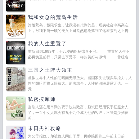
我和女总的荒岛生活
沦落荒岛，极限求生，让我没有想到的是，现实社会中高高在
上，对我不屑一顾的美女上司竟然也沦落到了这座荒岛之上携...
我的人生重置了
重新回到1993年，十八岁的胡杨惊喜不已。 重置的人生不
必再负重前行，只需去享受不一样的美好与激情！ 曾经名...
三国之王牌大领主
虚拟世界中人性的阴暗面无限放大。当国家失去现实掌控力，人
性的阴暗面将无限放大。两者结合，人性的丑陋展露无遗。一
觉...
私密按摩师
当别人还在用辛勤的双手脱贫致富，赵斌已经用双手征服女人
了，一百个女人就会有九十九个成为他的客户，不管是少妇萝
莉...
末日男神攻略
为父母报仇，却被仇人同归于尽，再睁眼回到三年前末日前一