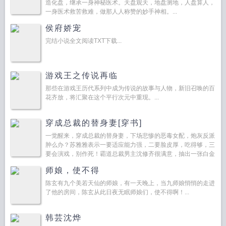
造化盘，继承一身神秘医术。天盘观天，地盘测地，人盘算人，
一身医术救苦救难，做那人人称赞的妙手神相。...
侯府娇宠
完结小说全文阅读TXT下载...
游戏王之传说再临
那些在游戏王历代系列中成为传说的故事与人物，新旧召唤的百
花齐放，将汇聚在这个平行次元中重现。...
穿成总裁的替身妻[穿书]
一觉醒来，穿成总裁的替身妻，下场悲惨的恶毒女配，炮灰反派
肿么办？苏雅雅表示一要适应能力强，二要脸皮厚，吃得够，三
要会演戏，别作死！霸道总裁男主沈修齐很满意，抽出一张白金
卡，拿去花，随便刷！苏雅雅乐...
师娘，使不得
陈玄有九个美若天仙的师娘，有一天晚上，当九师娘悄悄的走进
了他的房间，陈玄从此日夜无眠师娘们，使不得啊！...
韩芸沈烨