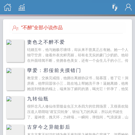
搜 索
“不醉”全部小说作品
妻色之不醉不爱
结婚五年，他与她极尽缠绵，却从来不曾真正占有她。她一个人
独守空房，做着外表光鲜亮丽，却有名无实的豪门少奶奶。他却
在外面绯闻不断，坐拥各色美女，还有一个会生儿子的小三。传
闻，她蛇蝎心肠，表里不一，是抢了闺...
孽爱：邪佞前夫摸错门
教堂里，交换完戒指，他掷出离婚协议书，陆慕莲，签了它！洞
房夜，他带回嚣张小三，跪在地上帮她洗干净！逼她离婚，他将
她送到情敌的榻上，端来加了媚药的酒，喝光它！怀孕了，他笑
看小三把她推下楼梯，生我的孩子，你不配！鲜血妖娆...
九转仙瓶
很怀念凡人修仙传里噬金虫王大杀四方的壮阔场景，又很喜欢陆
压道人萌萌哒‘请宝贝转身’，斩仙飞刀的风采，所以此书诞生
了。凝神意，拽天环，力碑塌，一瞬间，弹指间，气浪滚滚，山
崩地陷。...
古穿今之异能影后
本文文案王妃沈红绡为救王爷刘平之被刺身亡穿越了，深爱她的