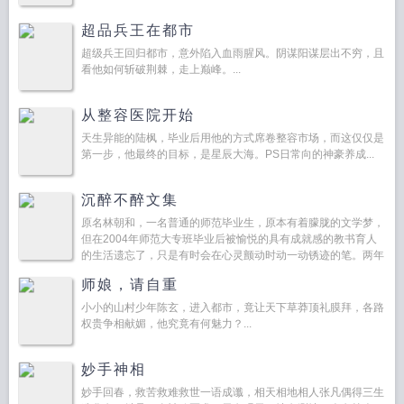
超品兵王在都市
超级兵王回归都市，意外陷入血雨腥风。阴谋阳谋层出不穷，且
看他如何斩破荆棘，走上巅峰。...
从整容医院开始
天生异能的陆枫，毕业后用他的方式席卷整容市场，而这仅仅是
第一步，他最终的目标，是星辰大海。PS日常向的神豪养成...
沉醉不醉文集
原名林朝和，一名普通的师范毕业生，原本有着朦胧的文学梦，
但在2004年师范大专班毕业后被愉悦的具有成就感的教书育人
的生活遗忘了，只是有时会在心灵颤动时动一动锈迹的笔。两年
后，在父母的压力下，通过公务员考试调到镇政府上班。虽然见
师娘，请自重
到的事...
小小的山村少年陈玄，进入都市，竟让天下草莽顶礼膜拜，各路
权贵争相献媚，他究竟有何魅力？...
妙手神相
妙手回春，救苦救难救世一语成谶，相天相地相人张凡偶得三生