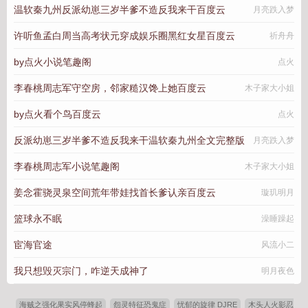
温软秦九州反派幼崽三岁半爹不造反我来干百度云
月亮跌入梦
许听鱼孟白周当高考状元穿成娱乐圈黑红女星百度云
祈舟舟
by点火小说笔趣阁
点火
李春桃周志军守空房，邻家糙汉馋上她百度云
木子家大小姐
by点火看个鸟百度云
点火
反派幼崽三岁半爹不造反我来干温软秦九州全文完整版
月亮跌入梦
李春桃周志军小说笔趣阁
木子家大小姐
姜念霍骁灵泉空间荒年带娃找首长爹认亲百度云
璇玑明月
篮球永不眠
澡睡躁起
宦海官途
风流小二
我只想毁灭宗门，咋逆天成神了
明月夜色
海贼之强化果实风停蜂起
怨灵特征恐鬼症
忧郁的旋律 DJRE
木头人火影忍