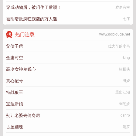
穿成动物后，被叼住了后颈！
岁岁有幸
被阴暗批疯狂觊觎的万人迷
七序
热门连载
www.ddbiquge.net
父债子偿
拉大车的小马
金庸时空
rking
高冷女神卑贱心
绿帽侠
真心记号
田婈
特战狼王
重出江湖
宝瓶新娘
刘芝妏
别让老婆去健身房
qshr6
古屋幽魂
涓罗