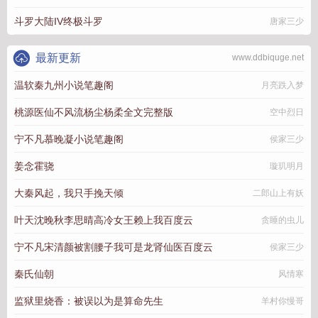
斗罗大陆IV终极斗罗
唐家三少
最新更新
www.ddbiquge.net
温软秦九州小说笔趣阁
月亮跌入梦
桃源医仙不风流杨尘杨柔全文完整版
空中烈日
宁不凡慕晚凝小说笔趣阁
侯家三少
姜念霍骁
璇玑明月
大秦风起，我只手挽天倾
二郎山上有妖
叶天沈晚秋李思晴高冷女王赖上我百度云
贪睡的虫儿
宁不凡宋清颜被割腰子我可是龙肾仙医百度云
侯家三少
秦氏仙朝
风情寒
监狱里烧香：被误以为是算命先生
羊村你慢哥