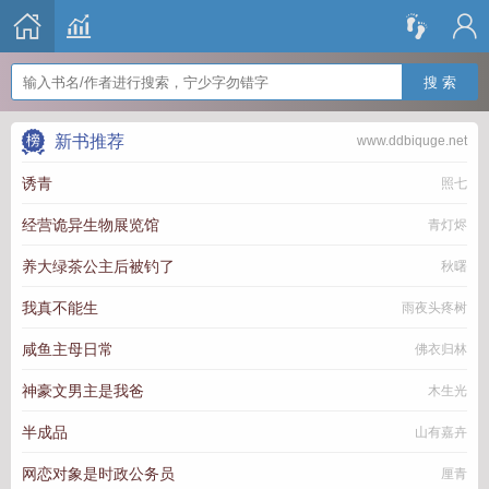
搜 索
新书推荐
www.ddbiquge.net
诱青
照七
经营诡异生物展览馆
青灯烬
养大绿茶公主后被钓了
秋曙
我真不能生
雨夜头疼树
咸鱼主母日常
佛衣归林
神豪文男主是我爸
木生光
半成品
山有嘉卉
网恋对象是时政公务员
厘青