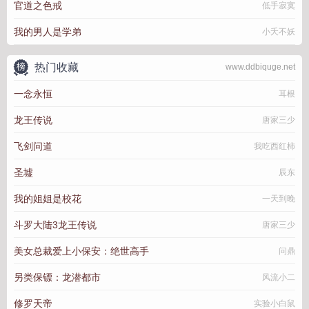
官道之色戒
低手寂寞
我的男人是学弟
小夭不妖
热门收藏
www.ddbiquge.net
一念永恒
耳根
龙王传说
唐家三少
飞剑问道
我吃西红柿
圣墟
辰东
我的姐姐是校花
一天到晚
斗罗大陆3龙王传说
唐家三少
美女总裁爱上小保安：绝世高手
问鼎
另类保镖：龙潜都市
风流小二
修罗天帝
实验小白鼠