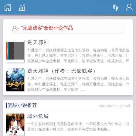
搜 索
“无敌贱客”全部小说作品
逆天邪神
乱世之中，拥妖佛魔儒玄鬼道七方强者，各自为道，夺天地之造
化，称乱世之霸主。谁主沉浮间，将得万世永生，混沌之秘。叶
家废材少年傲然崛起，平定四方，追求极致天道，终成大统。邪
神一怒，天地无极，乾坤逆转，饶你冠绝天下也难抵我一...
逆天邪神（作者：无敌贱客）
乱世之中，拥妖佛魔儒玄鬼道七方强者，各自为道，夺天地之造
化，称乱世之霸主。谁主沉浮间，将得万世永生，混沌之秘。叶
家废材少年傲然崛起，平定四方，...
完结小说推荐
www.ddbiquge.net
城外危城
一个在改制风潮中摇摇欲坠的企业，一群即将失业的中年人，以
及他们在这座小城市里，发生的所有爱恨情仇如果...