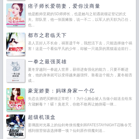
痞子师长爱萌妻，爱你没商量
他是酷帅至毙的SD师师长，也是她与之初遇就领证登记的丈
夫。部队里，他一张面瘫脸，说一不二，以军人的天职为己任，
也...
都市之君临天下
圣人言好人不长命，祸害遗千年，我想活下去，只能选择做个祸
害！这是一个看似平凡的少年，却被一只诡异的黑猫逼迫前行...
一拳之最强英雄
夏冬穿越到一拳超人世界，获得进食强化的能力，只要不断进
食，他的身体就可以变得越来越强悍。靠着这个能力，夏冬能否
成...
豪宠娇妻：妈咪身家一个亿
失恋去酒吧买醉很正常吧！！为什么她会被人当做小姐送去给东
方箴解毒？！嚯！臭老天，你敢不敢再让她倒霉一咪...
超级机顶盒
姜璃面对光幕上的仙剑奇侠传魔剑和FATESTAYNIGHT召唤令咒
感到很苦恼该选择哪一项？仙剑原作得魔剑送...