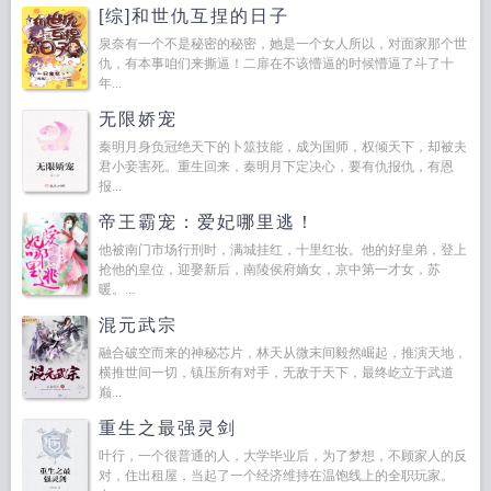
[综]和世仇互捏的日子
泉奈有一个不是秘密的秘密，她是一个女人所以，对面家那个世
仇，有本事咱们来撕逼！二扉在不该懵逼的时候懵逼了斗了十
年...
无限娇宠
秦明月身负冠绝天下的卜筮技能，成为国师，权倾天下，却被夫
君小妾害死。重生回来，秦明月下定决心，要有仇报仇，有恩
报...
帝王霸宠：爱妃哪里逃！
他被南门市场行刑时，满城挂红，十里红妆。他的好皇弟，登上
抢他的皇位，迎娶新后，南陵侯府嫡女，京中第一才女，苏
暖。...
混元武宗
融合破空而来的神秘芯片，林天从微末间毅然崛起，推演天地，
横推世间一切，镇压所有对手，无敌于天下，最终屹立于武道
巅...
重生之最强灵剑
叶行，一个很普通的人，大学毕业后，为了梦想，不顾家人的反
对，住出租屋，当起了一个经济维持在温饱线上的全职玩家。