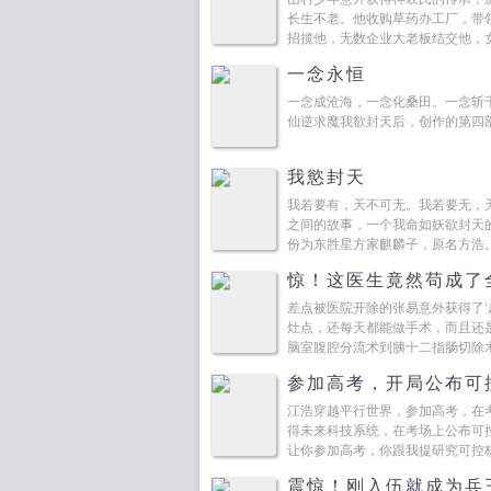
长生不老。他收购草药办工厂，带
招揽他，无数企业大老板结交他，
来。...
一念永恒
一念成沧海，一念化桑田。一念斩
仙逆求魔我欲封天后，创作的第四部
我慾封天
我若要有，天不可无。我若要无，
之间的故事，一个我命如妖欲封天
份为东胜星方家麒麟子，原名方浩
落榜，对未来充满迷茫，...
惊！这医生竟然苟成了
差点被医院开除的张易意外获得了‘
灶点，还每天都能做手术，而且还
脑室腹腔分流术到胰十二指肠切除
渐的，张...
参加高考，开局公布可
江浩穿越平行世界，参加高考，在
得未来科技系统，在考场上公布可
让你参加高考，你跟我提研究可控
院吧！有什么要求尽管...
震惊！刚入伍就成为兵