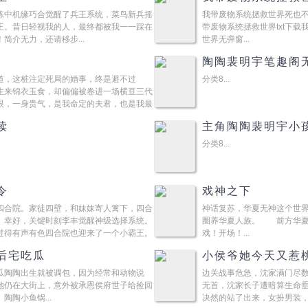
练中机缘巧合觉醒了兵王系统，菜鸟新兵摇
我带废物系统拯救世界死也
王。昔日轻视我的人，最终都被我一一踩在
带废物系统拯救世界txt下
简介无力，还请移步...
世界无弹窗...
陶陶裴明宇笔趣阁
道，这桩注定死局的婚事，终是避不过
分类8...
来锦衣玉食，却偏偏被卷进一场横亘三代
，一身贵气，是我命定的夫君，也是我最
读
主角陶陶裴明宇小
分类8...
令
戏神之下
四合院。家徒四壁，和妹妹寄人篱下，四合
神话复苏，华夏无神这个世
。幸好，关键时刻李丰觉醒神级选择系统。
圈养华夏人族。 前方华
过得有声有色四合院也迎来了一个小霸王。
戏！开场！...
后宅吃瓜
小侯爷她今天又惹
瓜陶陶出生就被调包，因为经常和动物说
边关战事危急，沈家满门尽
她仍在大街上，意外被承恩侯府世子给捡回
无首，沈家长子遭暗算生命
陶小鱼锅...
决然的站了出来，女扮男装