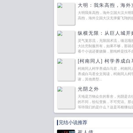
大明：我朱高煦，海外
大明我朱高煦，海外立国大汉大明
高煦，海外立国大汉无弹窗飞翔的折耳
纵横无限：从巨人城开
灵气复苏流，无限国术流，缅北嘎
大比兜制服所有，如果不够，那就
看个小说还要烧脑，那纯粹是找不自
[柯南同人] 柯学养成白
柯南同人柯学养成白马君，柯南同
养成白马君全文阅读，柯南同人柯
谢，其他类型...
光阴之外
天地是万物众生的客舍，光阴是古
的不同，纷纭变换，不可究诘。那
等待我们的是什么？这是耳根继仙
的第六部...
完结小说推荐
死人债