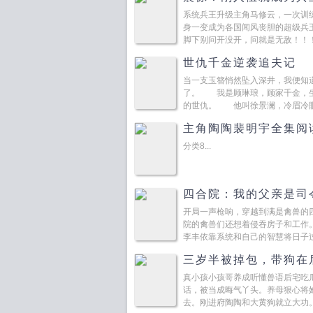
系统兵王升级主角马修云，一次训
身一变成为各国闻风丧胆的超级兵
脚下别问开没开，问就是无敌！！！
世仇千金逆袭追夫记
当一支玉簪悄然坠入深井，我便知
了。 我是顾琳琅，顾家千金，生
的世仇。 他叫徐景澜，冷眉冷眼
不愿触…...
主角陶陶裴明宇全集阅
分类8...
四合院：我的父亲是司
开局一声枪响，穿越到满是禽兽的
院的禽兽们还想着侵吞房子和工作
李丰依靠系统和自己的智慧将日子
傻柱打人是犯法的啊！秦淮茹...
三岁半被掉包，带狗在
真小孩小孩哥养成听懂兽语后宅吃
话，被当成晦气丫头。养母狠心将
去。刚进府陶陶和大黄狗就立大功。陶