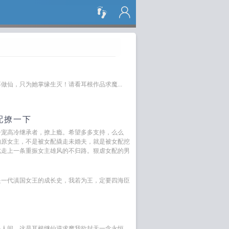
搜 索
做仙，只为她掌缘生灭！请看耳根作品求魔...
配撩一下
一宠高冷继承者，撩上瘾。希望多多支持，么么
的原女主，不是被女配撬走未婚夫，就是被女配挖
此走上一条重振女主雄风的不归路。狠虐女配的男
是一代滇国女王的成长史，我若为王，定要四海臣
是人间。这是耳根继仙逆求魔我欲封天一念永恒