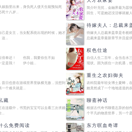
天才农家妻
从娘胎里出来，身负死人债天生能预知死
简介叶无忧，金融界最为嚣张
十八岁...
回生，可是她还没活够就被人用
待嫁夫人：总裁来
自己是女主，当女配系统出现的时候，她才
待嫁夫人总裁来盖章是冬栀精
...
总裁来盖章最新章节并且提供无
权色仕途
百倍奉还！ 伤我，我要你生不如
自信人生二百年，会当击水
定是我！ 伊小姐...
现状。因为抓住一次机遇，他开
重生之农妇御夫
，昔日也曾在游戏世界里纵横无敌，没想到
农科院最年轻女博士夏蝉，
个难关就是...
她竟然成了一个地地道道的农家
私藏
聊斋神话
正在连载中，书荒的宝宝可以去看三次求婚
根据古代奇书聊斋志异的创
..
个平凡的物质世界，另一个是融
什么免费阅读
东方暝血奇谭