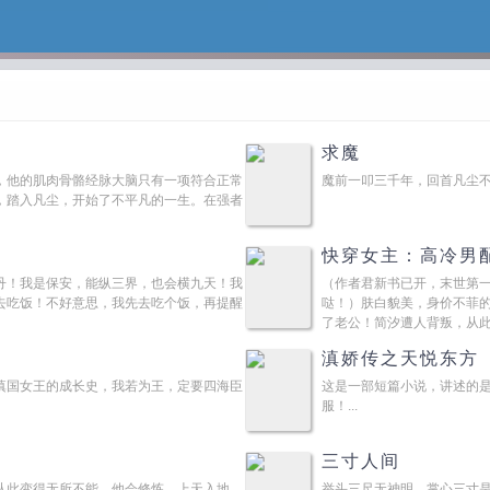
求魔
，他的肌肉骨骼经脉大脑只有一项符合正常
魔前一叩三千年，回首凡尘不
，踏入凡尘，开始了不平凡的一生。在强者
快穿女主：高冷男
丹！我是保安，能纵三界，也会横九天！我
（作者君新书已开，末世第
去吃饭！不好意思，我先去吃个饭，再提醒
哒！）肤白貌美，身价不菲
了老公！简汐遭人背叛，从
人！毁灭女配的幸福...
滇娇传之天悦东方
滇国女王的成长史，我若为王，定要四海臣
这是一部短篇小说，讲述的
服！...
三寸人间
从此变得无所不能。他会修炼，上天入地，
举头三尺无神明，掌心三寸