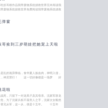
不吃折耳根作品我带废物系统拯救世界完本阅读我
载我带废物系统拯救世界免费阅读我带废物系统拯救
无弹窗
孩哥捡到三岁萌娃把她宠上天啦
界是乱的诡异降临，食华夏人族血肉，神明入侵，
夏，神灵禁行！ 这一切好像都是一场梦 好
桃花啦
数战死，只留下一对龙凤子及其母亲。沈家军群龙
垂危，为了沈家兵权不落旁人之手，沈家次女毅然
，替兄从军，这一从，便是十五年。 十五年