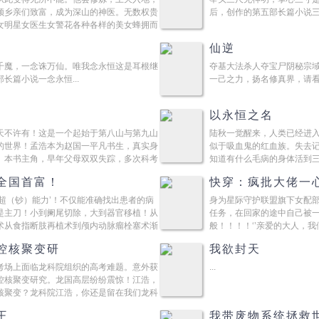
领乡亲们致富，成为深山的神医。无数权贵
后，创作的第五部长篇小说三寸
女明星女医生女警花各种各样的美女蜂拥而
仙逆
千魔，一念诛万仙。唯我念永恒这是耳根继
夺基大法杀人夺宝尸阴秘宗
长篇小说一念永恒...
一己之力，扬名修真界，请看耳
以永恒之名
天不许有！这是一个起始于第八山与第九山
陆秋一觉醒来，人类已经进
的世界！孟浩本为赵国一平凡书生，真实身
似于吸血鬼的红血族。失去
。本书主角，早年父母双双失踪，多次科考
知道有什么毛病的身体活到
工还天价贷款。陆秋...
全国首富！
快穿：疯批大佬一
超（钞）能力’！不仅能准确找出患者的病
身为星际守护联盟旗下女配
是主刀！小到阑尾切除，大到器官移植！从
任务，在回家的途中自己被
术从食指断肢再植术到颅内动脉瘤栓塞术渐
般！！！！‘’亲爱的大人，
的某蛇∶那你杀我！妖...
控核聚变研
我欲封天
考场上面临龙科院组织的高考难题。意外获
...
控核聚变研究。龙国高层纷纷震惊！江浩，
核聚变？龙科院江浩，你还是留在我们龙科
王
我带废物系统拯救