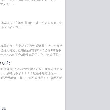
人间。...
域外战场古神之地他是如何一步一步走向巅峰，凭
根作品仙逆...
入群星时代，且变成了不管外观还是生活习性都类
记忆身无分文，摆在她面前的有两个选择1带着不
三十来岁寿终正寝2接受光荣的进化，然后乖乖打
心求死
部的高级系统妖妖灵很绝望！谁特么能算到刚完成
一小小黑蛇给吞了！！！！这条小黑蛇还很不一
我们已经绑定在一起了，你不能杀我！！‘’躺尸不动
世界