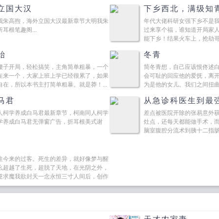
后，…...
立国大汉
下乡西北，满级知
我朱高煦，海外立国大汉最新章节大明我朱
年代大佬科研女强下乡不是
根笔趣阁...
过来享个福，谁知道开局家人
能下乡！结果火车上，抢劫哥
始
冬青
腰子开局，轻松搞笑，主角简单粗暴，一个
简冬青想，自己应该恨佟述
在来一个，大家上班上学已经很累了，如果
会可耻的回应他的爱抚，离
在，所以本书主打简单粗暴。就是莽！...
为是他的女儿。我们之间扭
让它开花结果我认罪...
马君
从急诊科医生到最
人柯学养成白马君最新章节，柯南同人柯学
差点被医院开除的张易意外获
学养成白马君无弹窗广告，折耳根美式谢
灶点，还每天都能做手术，
脑室腹腔分流术到胰十二指
渐的，张易居然成为...
往今来的过客。死生的差异，就好像梦与醒
么超越了生死，超脱了天地，在光阴之外，
逆求魔我欲封天一念永恒三寸人间后，创作