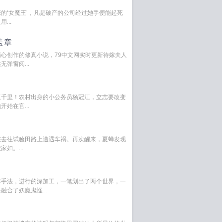
的‘女魔王’，凡是破产的公司经过她手便能起死
...
盖章
心创作的修真小说，79中文网实时更新待嫁夫人
弹窗阅...
三千里！农村出身的小公务员杨冠江，立志要改变
始在官...
在去往试验田路上遭遇车祸。再次醒来，夏蝉发现
妇。...
作手法，进行的深加工，一笔划出了两个世界，一
合了妖魔鬼怪...