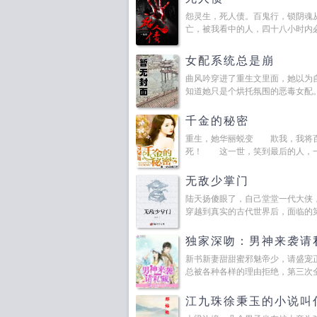
怨灵生，死人债。百鬼行，锁阴魂
亡，被我看中的人，四十八小时内必死
女配系统总是崩
曲风吟穿进了重生文里面，她以为
知道她只是个烘托氛围的恶毒女配。这
千金的秘密
重生，她华丽蜕变 欺我，我将
死！ 这一世，笑到最后的人，一
无敌少掌门
陆天扬傻眼了，自己堂堂一代大侠
穿越到真实的古代世界后，面临的第一
独家深吻：男神来袭请
新书新妻甜甜蜜邪魅帝少，请盛宠
总被各种各样的理由拒绝，第三次全.
江九珠徐秉玉的小说叫