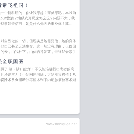
青带飞祖国！
我一个搞科研的，你让我穿越？穿就穿吧，本以为
buff叠满？地狱式开局这怎么玩？问题不大，我
找事姐普信男，她是什么先天遇事圣体？苏...
白对自己做的一切，但现实是她需要他，她的身体
开他自己甚至无法生存。这一切没有理由，仅仅因
曲的爱，由我种下，由你诱导发芽，最终我会亲手
强全职国医
得了‘超（钞）能力’！不仅能准确找出患者的病
而且还是主刀！小到阑尾切除，大到器官移植！从
肠切除术从食指断肢再植术到颅内动脉瘤栓塞术渐
www.ddbiquge.net