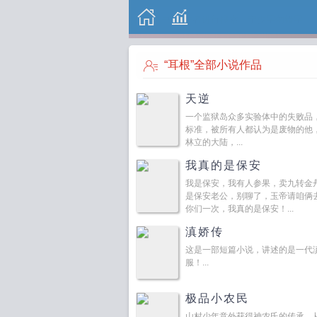
“耳根”全部小说作品
天逆
一个监狱岛众多实验体中的失败品
标准，被所有人都认为是废物的他
林立的大陆，...
我真的是保安
我是保安，我有人参果，卖九转金
是保安老公，别聊了，玉帝请咱俩
你们一次，我真的是保安！...
滇娇传
这是一部短篇小说，讲述的是一代
服！...
极品小农民
山村少年意外获得神农氏的传承，