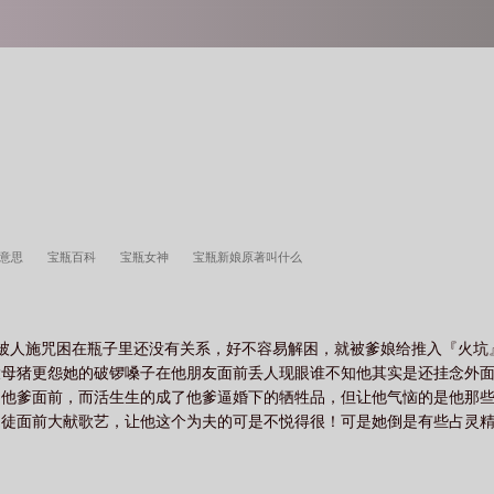
啥意思
宝瓶百科
宝瓶女神
宝瓶新娘原著叫什么
被人施咒困在瓶子里还没有关系，好不容易解困，就被爹娘给推入『火坑
大母猪更怨她的破锣嗓子在他朋友面前丢人现眼谁不知他其实是还挂念外
到他爹面前，而活生生的成了他爹逼婚下的牺牲品，但让他气恼的是他那
徒面前大献歌艺，让他这个为夫的可是不悦得很！可是她倒是有些占灵精