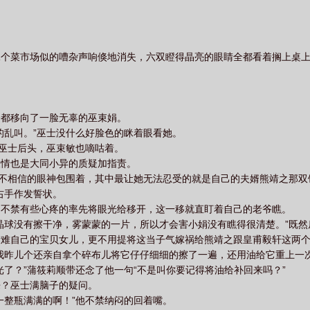
像个菜市场似的嘈杂声响倏地消失，六双瞪得晶亮的眼睛全都看着搁上桌
全都移向了一脸无辜的巫束娟。
的乱叫。”巫士没什么好脸色的眯着眼看她。
在巫士后头，巫束敏也嘀咕着。
表情也是大同小异的质疑加指责。
双不相信的眼神包围着，其中最让她无法忍受的就是自己的夫婿熊靖之那双
右手作发誓状。
莉不禁有些心疼的率先将眼光给移开，这一移就直盯着自己的老爷瞧。
晶球没有擦干净，雾蒙蒙的一片，所以才会害小娟没有瞧得很清楚。”既
责难自己的宝贝女儿，更不用提将这当子气嫁祸给熊靖之跟皇甫毅轩这两
我昨儿个还亲自拿个碎布儿将它仔仔细细的擦了一遍，还用油给它重上一次
光了？”蒲筱莉顺带还念了他一句“不是叫你要记得将油给补回来吗？”
来？巫士满脑子的疑问。
一整瓶满满的啊！”他不禁纳闷的回着嘴。