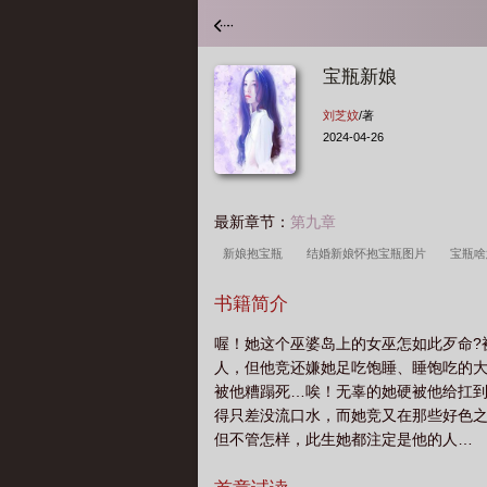
宝瓶新娘
刘芝妏
/著
2024-04-26
最新章节：
第九章
新娘抱宝瓶
结婚新娘怀抱宝瓶图片
宝瓶
书籍简介
喔！她这个巫婆岛上的女巫怎如此歹命?
人，但他竞还嫌她足吃饱睡、睡饱吃的
被他糟蹋死…唉！无辜的她硬被他给扛
得只差没流口水，而她竞又在那些好色之
但不管怎样，此生她都注定是他的人…