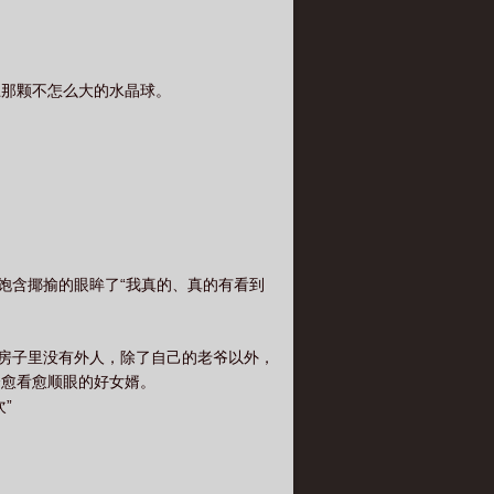
上那颗不怎么大的水晶球。
饱含揶揄的眼眸了“我真的、真的有看到
然房子里没有外人，除了自己的老爷以外，
个愈看愈顺眼的好女婿。
”