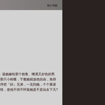
加入书架
』逼她嫁给那个粗鲁、嗜洒又好色的男
面那只小粉蝶，于脆她就放他自由，免得
些拜把『好』兄弟，一见到她，个个垂涎
怪，使他不得不怀疑她是不是仙女下凡?