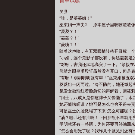
首章试读
吴县
“哇，是菱菱姐！”
巫束娟一声尖叫，原本屋子里吱吱喳喳
“菱菱？！”
“菱菱？！”
“菱咦？！”
随着这声咦，有五双眼睛转移开目标，
“小娟，连个鬼影子都没有，你还菱菱姐
“对呀，害我还猛地高兴了一下。”紧接
熊靖之跟皇甫毅轩虽然没有开口，但是
“有呀！刚刚明明就有嘛！”巫束娟被五
菱菱姐一闪而过。”冷不防的，她还举起
见爱女微涨红着脸急切的辩解着，蒲筱
“阿士，八成又是你这阵子又偷懒了，水
她还能唠叨谁？她可是怎么也舍不得去
可是巫士的脸微塌了下来“怎么可能呢？
“油？哪儿还有油啊！上回那瓶不早就用
明明就还有一整瓶，为何还要再补油回
“怎么会用光了呢？我昨儿个就见到还有