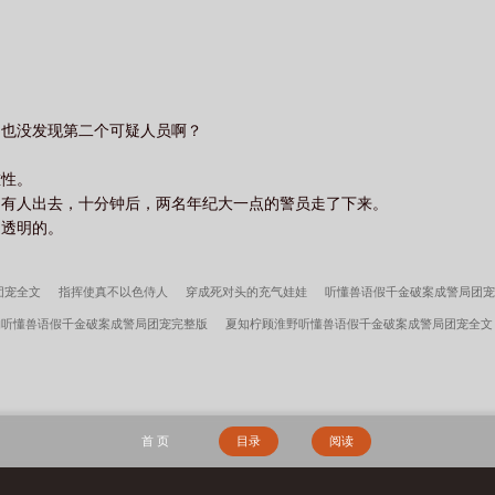
，也没发现第二个可疑人员啊？
。
重性。
，有人出去，十分钟后，两名年纪大一点的警员走了下来。
是透明的。
团宠全文
指挥使真不以色侍人
穿成死对头的充气娃娃
听懂兽语假千金破案成警局团宠
昀听懂兽语假千金破案成警局团宠完整版
夏知柠顾淮野听懂兽语假千金破案成警局团宠全文
夏知柠纪书昀夏峥森屿听懂兽语假千金破案成警局团宠完整版
不无辜
带崽美人总被觊觎
昀笔趣阁
听懂兽语假千金破案成警局团宠夏知柠纪书昀最新章节更新内容
穿成兽世娇妻
富即安？不，本公子意在天下
许言周京延深情失控他服软低哄别离婚完整版
顾轻舟林沐
首 页
目录
阅读
之大天渣
我有特殊的升官技巧