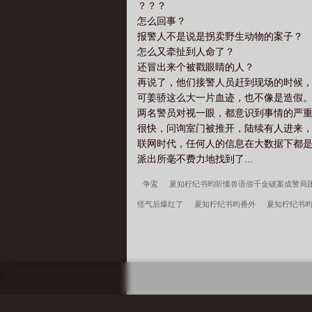
？？？
怎么回事？
报警人不是说是拐卖野生动物的案子？
怎么又牵扯到人命了？
还冒出来个被戳眼睛的人？
再说了，他们接警人员赶到现场的时候
可姜骄这么大一片血迹，也不像是造假
两名警员对视一眼，都意识到事情的严
很快，问询室门被推开，陆续有人进来
联网时代，任何人的信息在大数据下都
派出所毫不费力地找到了...
争鸾
夏知柠纪书昀听懂兽语假千金破案成警局
怪气后爆红了
夏知柠纪书昀番外
夏知柠纪书
知柠顾淮野番外
夏知柠纪书昀夏峥森屿笔趣阁
团宠完整版
夏知柠顾淮野笔趣阁
夏知柠纪书
漫做惊奇蜘蛛侠
我，叶辰原来是顶尖高手
小
成宁荣荣的妹妹一路成神
姜骄番外
超神学院