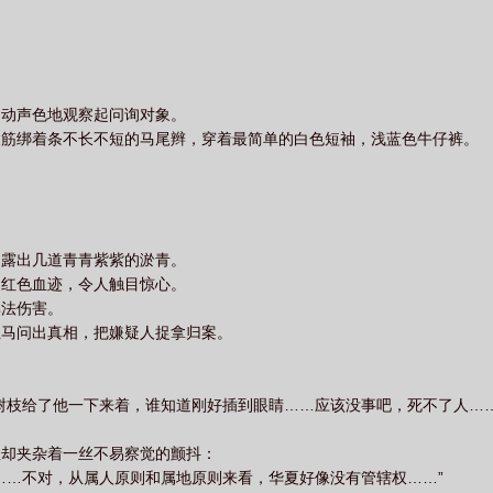
不动声色地观察起问询对象。
皮筋绑着条不长不短的马尾辫，穿着最简单的白色短袖，浅蓝色牛仔裤。
，露出几道青青紫紫的淤青。
的红色血迹，令人触目惊心。
非法伤害。
立马问出真相，把嫌疑人捉拿归案。
树枝给了他一下来着，谁知道刚好插到眼睛……应该没事吧，死不了人…
里却夹杂着一丝不易察觉的颤抖：
……不对，从属人原则和属地原则来看，华夏好像没有管辖权……”