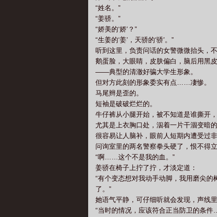
“姓名。”
“姜骄。”
“娇美的‘娇’？”
“生姜的‘姜’，天骄的‘骄’。”
听到这里，负责问话的女警微微抬头，
鹅蛋脸，大眼睛，皮肤偏白，脑后用黑
——典型的清澈好骗大学生形象。
但对方此刻的形象委实有点……凄惨。
马尾辫是歪的。
短袖是破破烂烂的。
牛仔裤从小腿开始，被不知道是谁撕开
尤其是上衣胸口处，泅着一片干涸变暗
很容易让人脑补，眼前人短期内遭受过
问询室里的两名警察拳头硬了，恨不得
“啊……这个不是我的血。”
姜骄在椅子上拧了拧，才淡定道：
“有个变态想对我动手动脚，我用磨尖的
了。”
她语气平静，可仔细听就会发现，声线
“当时的情况，应该符合正当防卫的条件