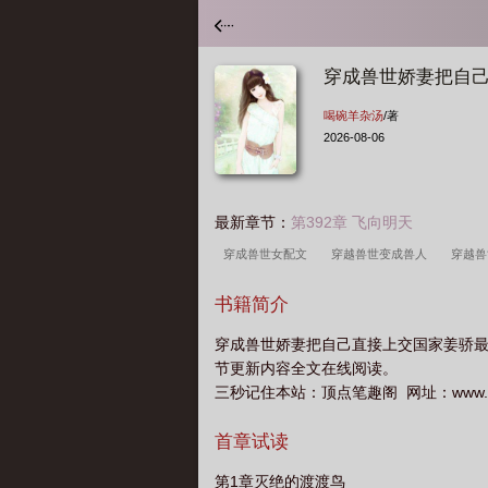
穿成兽世娇妻把自
喝碗羊杂汤
/著
2026-08-06
最新章节：
第392章 飞向明天
穿成兽世女配文
穿越兽世变成兽人
穿越
书籍简介
穿成兽世娇妻把自己直接上交国家姜骄
节更新内容全文在线阅读。
三秒记住本站：顶点笔趣阁 网址：www.ddbi
首章试读
第1章灭绝的渡渡鸟