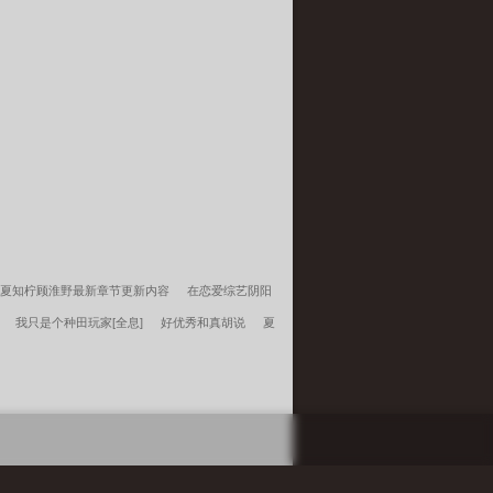
夏知柠顾淮野最新章节更新内容
在恋爱综艺阴阳
我只是个种田玩家[全息]
好优秀和真胡说
夏
[快穿]
夏知柠顾淮野听懂兽语假千金破案成警局
把自己直接上交国家姜骄最新章节更新内容
我在美
瑶让你复读战高四你被空军捡漏了完整版
斗罗：穿