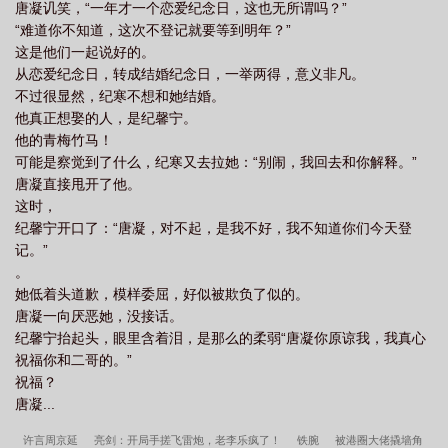
唐凝讥笑，“一年才一个恋爱纪念日，这也无所谓吗？”
“难道你不知道，这次不登记就要等到明年？”
这是他们一起说好的。
从恋爱纪念日，转成结婚纪念日，一举两得，意义非凡。
不过很显然，纪寒不想和她结婚。
他真正想娶的人，是纪馨宁。
他的青梅竹马！
可能是察觉到了什么，纪寒又去拉她：“别闹，我回去和你解释。”
唐凝直接甩开了他。
这时，
纪馨宁开口了：“唐凝，对不起，是我不好，我不知道你们今天登
记。”
。
她低着头道歉，模样委屈，好似被欺负了似的。
唐凝一向厌恶她，没接话。
纪馨宁抬起头，眼里含着泪，是那么的柔弱“唐凝你原谅我，我真心
祝福你和二哥的。”
祝福？
唐凝...
许言周京延
亮剑：开局手搓飞雷炮，老李乐疯了！
铁腕
被港圈大佬撬墙角