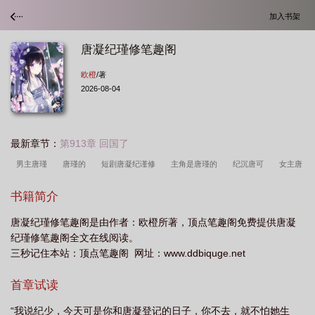
加入书架
唐凝纪瑾修笔趣阁
欧橙
/著
2026-08-04
最新章节：
第913章 回国了
男主唐瑾
唐瑾的
短剧唐凝纪谨修
主角是唐瑾的
纪沉唐可
女主唐
凝男主纪瑾修的
主角叫唐瑾的
唐瑾
唐凝纪瑾修
女主角叫唐瑾的
女
书籍简介
主叫唐凝男主叫纪瑾修的
女主唐凝和男主纪瑾修的名字
唐凝纪瑾修笔趣阁是由作者：欧橙所著，顶点笔趣阁免费提供唐凝
纪瑾修笔趣阁全文在线阅读。
三秒记住本站：顶点笔趣阁 网址：www.ddbiquge.net
首章试读
“我说纪少，今天可是你和唐凝登记的日子，你不去，就不怕她生