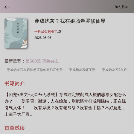
加入书架
穿成炮灰？我在娘胎卷哭修仙界
一只咸鱼翻身了
/著
2026-08-06
最新章节：
第500章 万兽共主
穿成炮灰我在娘胎卷哭修仙界TXT免费
穿成炮灰我怀了崽
穿成炮灰?我在娘
胎卷哭修仙界_
穿成炮灰我在娘胎卷哭修仙界陆昭昭
穿成炮灰?我在娘胎卷哭
书籍简介
修仙界 姜昭昭
穿成炮灰?我在娘胎卷哭修仙界正版
穿成炮灰?我在娘胎卷哭修
【团宠+爽文+无CP+无系统】穿成注定被削成人棍的恶毒女配怎么
仙界TXT
穿成炮灰?我在娘胎卷哭修仙界作者姜昭昭
穿成炮灰?我在娘胎卷哭修
办？ 姜昭昭：谢邀，人在娘胎，刚把脐带打成蝴蝶结，正在练
仙界一只咸鱼翻身
穿成炮灰的我眼泪掉下来
穿成炮灰?我在娘胎卷哭修仙
引气入体！ 没有系统？没有老爷爷？没有金手指？不好意思，
界
穿成炮灰我在娘胎卷哭修仙界免费阅读
穿越成炮灰亲妈
上辈子大厂卷…
首章试读