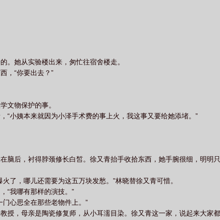
推开他的门。靳宗旻捻灭烟，目光一寸寸掠过徐又青苍白的脸，温和一笑
的肩。他俯身将她轻轻圈进怀里，鼻尖蹭过她发顶的潮气。磁沉的嗓音缓
。大家听说一向温柔的徐老师，居然打了来捐赠的靳先生一巴掌。众人不
：1.sc，he2.年龄差7岁，男主不是善茬，但洁身自好3.古早狗血味，
代入现实三次元。男主无违法乱纪行为，仅为爱恨情感拉扯向故事文案写于2
在上疯批半路兄妹/强取豪夺/恨海情天骆家太子爷骆明亭，是圈子里没人
来的。她从实验楼出来，匆忙往宿舍楼走。
接进骆家那天，京西下了场暴雪。正厅里，骆明亭倚在黄花梨圈椅上，眉
西，“你要出去？”
骆明亭厌极了这个“妹妹”。-宴会上，有人堵住梁以雪，言语轻佻：“装什
下，擦着那人的耳朵，在墙壁上炸开。所有人仓皇抬头。骆明亭散漫倚着
心全是汗。她不知道他是在替她解围，还是在宣告别的什么。-雨夜。车
里学文物保护的事。
音低哑：“听说你交男朋友了？”梁以雪别过脸，没说话。骆明亭捏住她下
，“小姨本来就因为小泽手术费的事上火，我这事又要给她添堵。”
分守己熬过一年，如期离开，可骆明亭偏不放手。家中又出变故，她走投
湿透的眼睛，拇指蹭过她的唇，“拿什么求？”她睫毛颤得厉害。他忽然笑
，梁以雪？”-后来，圈子都在传，骆家太子爷竟在母亲面前跪了整夜。后
.he，sc2.年龄差7岁，她逃他追，狗血酸涩极致拉扯3.男女主不在一个
拢在脑后，衬得脖颈修长白皙。徐又青抬手收拾东西，她手腕很细，明明
爆火了，哪儿还需要为这五万块发愁。”林晓替徐又青可惜。
，“我哪有那样的演技。”
一门心思全在那些老物件上。”
学教授，母亲是陶瓷修复师，从小耳濡目染。徐又青这一家，说起来大家