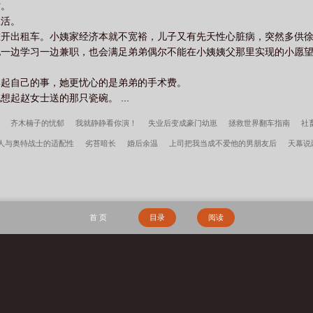
世。
生活。
在开出租车。小姨家经济本就不宽裕，儿子又有先天性心脏病，突然多供
她一边学习一边兼职，也会满足弟弟偶尔不能在小姨姨父那里实现的小愿
比起自己的事，她更忧心的是弟弟的手术费。
起赵女士送的那只瓷碗。 ...
齐木楠子的忧郁
我就静静看你演！
失业后变成豪门幼崽
拯救世界翻车指南
社
人与奥特战士的适配性
劣苔暗长
婚后余温
上司把我当成不爱他的男朋友后
天幕说
么能爱上替身！
穿成兽世娇妻把自己直接上交国家姜骄最新章节更新内容
我在美漫做惊
服软低哄别离婚完整版
顾轻舟林沐瑶让你复读战高四你被空军捡漏了完整版
斗罗：穿成
首 页
目录
阅读