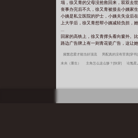
塌，徐又青的父母没抢救回来，双双去
丧事办完后不久，徐又青被接去小姨家
小姨是私立医院的护士，小姨夫失业后
上大学后，徐又青想帮小姨减轻负担，
...
回家的高铁上，徐又青撑头看向窗外。
路边广告牌上有一则青花瓷广告，这让她想
频繁恋爱才能当好顶流
男配真的没有苦衷[穿书]
未央（重生）
主角怎么这么惨？[快穿]
论氪星
雾温
天与暴君家今天也在跨服打工
总裁你怎
安？不，本公子意在天下
许言周京延深情失控他
天渣
我有特殊的升官技巧