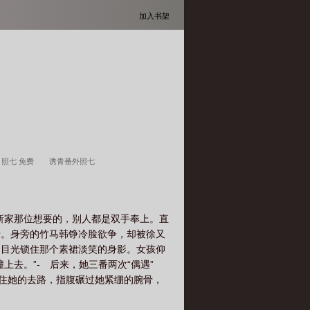
加入书架
 照七 免费
诱青番外照七
靳家那位想要的，别人都是双手奉上。直
行。身旁的竹马韩铮冷脸欲争，却被徐又
，目光锁住那个素裙淡笑的身影。女孩仰
去。”- 后来，她三番两次“偶遇”
住她的去路，指腹碾过她紧绷的腕骨，
，“那我给你铺条路，要不要？”直到韩