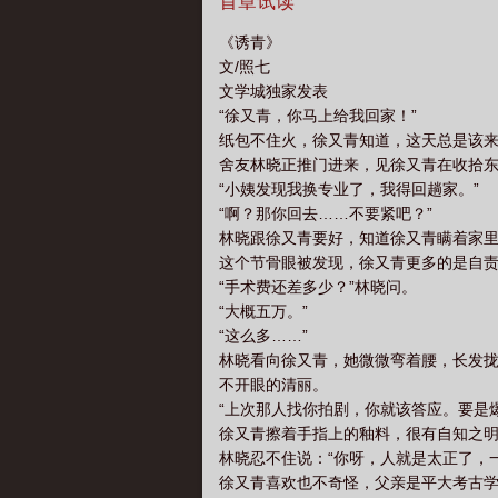
铮出事，她去求他。暴雨夜，她浑身湿透
首章试读
进掌心。混着烟草气息的外套裹住她颤栗
《诱青》
好说。”-再后来，徐又青做志愿的山区
文/照七
得人尽皆知，却只对她俯首称臣。阅读提示
文学城独家发表
文人物，地点，背景均为架空私设，请勿
“徐又青，你马上给我回家！”
～～下本《掌中雪》不卑不亢妹宝x高高
纸包不住火，徐又青知道，这天总是该
个新来的“妹妹”泼了一身茶。梁以雪被
舍友林晓正推门进来，见徐又青在收拾东
中谣传她是骆家的私生女。人人都以为，
“小姨发现我换专业了，我得回趟家。”
周围窃笑声未落，一只香槟杯从二楼砸
“啊？那你回去……不要紧吧？”
瞰，浑身寒气森然。梁以雪站在原地，手
林晓跟徐又青要好，知道徐又青瞒着家
将梁以雪困在车后座，扣着她的手腕，声
这个节骨眼被发现，徐又青更多的是自责
来了，你很开心？”梁以雪只想在骆家安
“手术费还差多少？”林晓问。
寒气，指尖却滚烫。“求我？”他望进她
“大概五万。”
灼热地灌入她耳中：“你还能逃到哪里去
“这么多……”
自己，再也不想走出这场雪。阅读指南：1
林晓看向徐又青，她微微弯着腰，长发
心唯一
不开眼的清丽。
“上次那人找你拍剧，你就该答应。要是
徐又青擦着手指上的釉料，很有自知之明
林晓忍不住说：“你呀，人就是太正了，
徐又青喜欢也不奇怪，父亲是平大考古