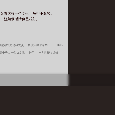
徐又青这样一个学生，负担不算轻。
望，姐弟俩感情倒是很好。
畜的怨气是特级咒灵
扮演人类幼崽的一天
昭昭
两个千古一帝都是我
折荷
十九世纪女编辑
奇蜘蛛侠
我，叶辰原来是顶尖高手
小富即
宁荣荣的妹妹一路成神
姜骄番外
超神学院之大
搜 索