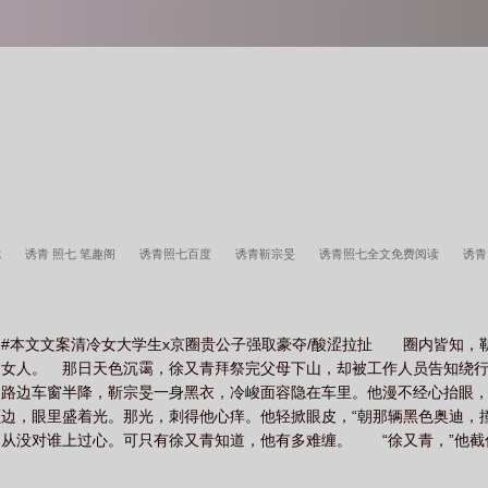
七
诱青 照七 笔趣阁
诱青照七百度
诱青靳宗旻
诱青照七全文免费阅读
诱青
#本文文案清冷女大学生x京圈贵公子强取豪夺/酸涩拉扯 圈内皆知，
的女人。 那日天色沉霭，徐又青拜祭完父母下山，却被工作人员告知绕
 路边车窗半降，靳宗旻一身黑衣，冷峻面容隐在车里。他漫不经心抬眼
边，眼里盛着光。那光，刺得他心痒。他轻掀眼皮，“朝那辆黑色奥迪，撞上
从没对谁上过心。可只有徐又青知道，他有多难缠。 “徐又青，”他截
墙壁，“靳先生，我们不是一路人。” 靳宗旻轻笑，灼热气息缠上她耳垂