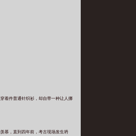
：“肯见我了？”她盯着他没说话，指尖掐
缓压入，带着诱哄：“跟他断了，什么都
解，直到靳宗旻为徐又青赌上性命。 他疯
酸涩口的甜，高高在上者被狠狠拿捏4.本
025.6.5已存档～～～～～～～～～
敢招惹的存在。可有人亲眼看见，他被那
眼斯文周正，眼底却覆着一层凉薄阴郁。圈
么清高？你妈拿捏男人的本事，你不会？”
栏杆，半个身子隐在阴影里，居高临下俯
窗上水流如注，车厢内逼仄昏暗。骆明亭
巴，逼她转过来，眼底有暗火：“他要回
无路，去求骆明亭。他身上有未散的夜露
了，低头，吻了吻她簌簌发抖的眼睫，气息
来他才懂，从来不是雪困在他掌心，是他
户口本，无血缘关系4.男主非好人，但身
只穿着件普通针织衫，却自带一种让人挪
都羡慕，直到四年前，考古现场发生坍