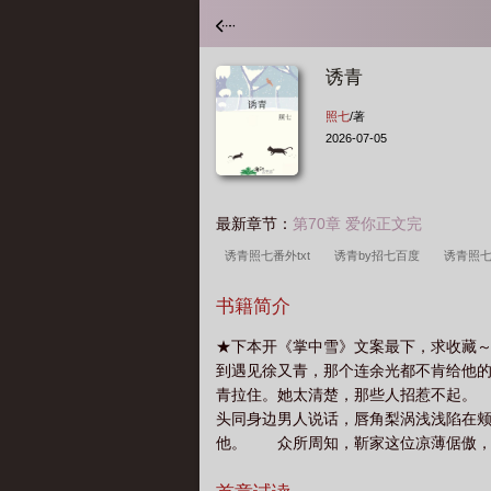
诱青
照七
/著
2026-07-05
最新章节：
第70章 爱你正文完
诱青照七番外txt
诱青by招七百度
诱青照
书籍简介
★下本开《掌中雪》文案最下，求收藏～
到遇见徐又青，那个连余光都不肯给他
青拉住。她太清楚，那些人招惹不起。
头同身边男人说话，唇角梨涡浅浅陷在颊
他。 众所周知，靳家这位凉薄倨傲，
“躲我？” 她后退半步，背脊抵上冰冷