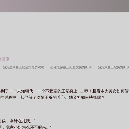
心健康
盛宠之穿越王妃全集免费观看
盛宠之穿越王妃全文免费阅读
盛宠穿越王妃免费阅
王妃不好当免费阅读
到了一个未知朝代、一个不受宠的王妃身上......哼！且看本大美女如
花的过程中、却俘获了冷情王爷的芳心、她又将如何抉择呢？
时候，拿针在扎我。”
医，我家小姐怎么还不醒来。”