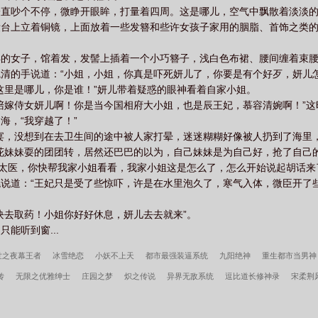
一直吵个不停，微睁开眼眸，打量着四周。这是哪儿，空气中飘散着淡淡
妆台上立着铜镜，上面放着一些发簪和些许女孩子家用的胭脂、首饰之类
异的女子，馆着发，发髻上插着一个小巧簪子，浅白色布裙、腰间缠着束
清的手说道：“小姐，小姐，你真是吓死妍儿了，你要是有个好歹，妍儿
这里是哪儿，你是谁！”妍儿带着疑惑的眼神看着自家小姐。
陪嫁侍女妍儿啊！你是当今国相府大小姐，也是辰王妃，慕容清婉啊！”
海，“我穿越了！”
宴，没想到在去卫生间的途中被人家打晕，迷迷糊糊好像被人扔到了海里，
花妹妹耍的团团转，居然还巴巴的以为，自己妹妹是为自己好，抢了自己
“太医，你快帮我家小姐看看，我家小姐这是怎么了，怎么开始说起胡话来
说道：“王妃只是受了些惊吓，许是在水里泡久了，寒气入体，微臣开了
块去取药！小姐你好好休息，妍儿去去就来”。
能听到窗...
世之夜幕王者
冰雪绝恋
小妖不上天
都市最强装逼系统
九阳绝神
重生都市当男神
传
无限之优雅绅士
庄园之梦
炽之传说
异界无敌系统
逗比道长修神录
宋柔荆
关羽，割据一方
都市古仙医2：大医镇世
江湖遍地是奇葩沈千凌秦少宇全文完整版
百