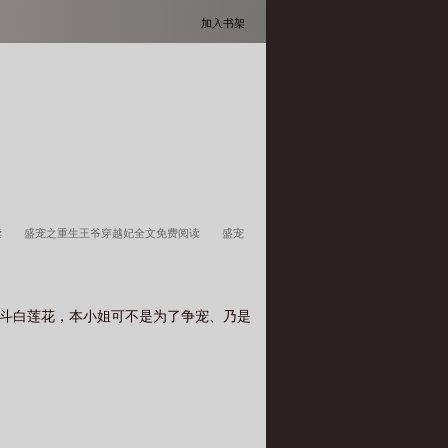
加入书架
读
盛宠之重生王爷穿越妃全文免费阅读
盛宠
何智斗白莲花，本小姐可不是为了争宠、乃是