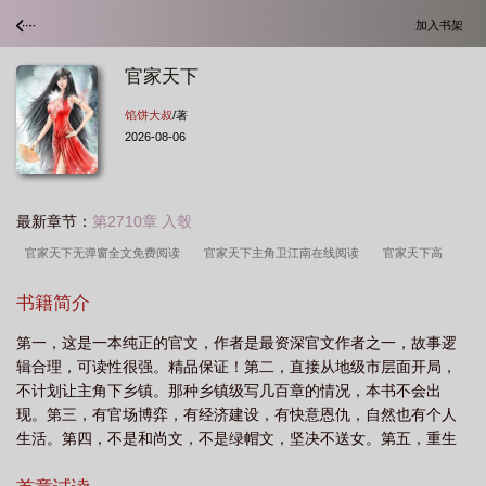
加入书架
官家天下
馅饼大叔
/著
2026-08-06
最新章节：
第2710章 入彀
官家天下无弹窗全文免费阅读
官家天下主角卫江南在线阅读
官家天下高
妍
官家天下完整版结局
官家天下卫江南免费阅读
官家天下全本更新时
书籍简介
间
官家天下最新章节
官家天下卫江南高妍免费阅读
官家天下卫江南
官
第一，这是一本纯正的官文，作者是最资深官文作者之一，故事逻
家天下正版全文阅读
官家天下正版全文阅读无弹窗
官家天下完整版
官家天
辑合理，可读性很强。精品保证！第二，直接从地级市层面开局，
下在哪个平台
官家天下免费阅读全文
官家天下全文免费阅读
官家天下超前
不计划让主角下乡镇。那种乡镇级写几百章的情况，本书不会出
更新推荐
官家天下笔趣阁
官家天下5200
官家天下最新更新
官家天下
现。第三，有官场博弈，有经济建设，有快意恩仇，自然也有个人
生活。第四，不是和尚文，不是绿帽文，坚决不送女。第五，重生
在线阅读
官家天下全文免费
官家天下百度百科
官家天下(超前更
者最大的优势，就是能够预知未...
新)2343
官家天下正版全文阅读免费
官家天下卫江南新笔趣阁