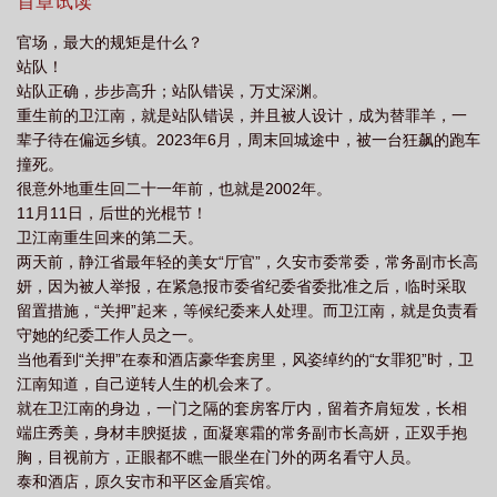
首章试读
官场，最大的规矩是什么？
站队！
站队正确，步步高升；站队错误，万丈深渊。
重生前的卫江南，就是站队错误，并且被人设计，成为替罪羊，一
辈子待在偏远乡镇。2023年6月，周末回城途中，被一台狂飙的跑车
撞死。
很意外地重生回二十一年前，也就是2002年。
11月11日，后世的光棍节！
卫江南重生回来的第二天。
两天前，静江省最年轻的美女“厅官”，久安市委常委，常务副市长高
妍，因为被人举报，在紧急报市委省纪委省委批准之后，临时采取
留置措施，“关押”起来，等候纪委来人处理。而卫江南，就是负责看
守她的纪委工作人员之一。
当他看到“关押”在泰和酒店豪华套房里，风姿绰约的“女罪犯”时，卫
江南知道，自己逆转人生的机会来了。
就在卫江南的身边，一门之隔的套房客厅内，留着齐肩短发，长相
端庄秀美，身材丰腴挺拔，面凝寒霜的常务副市长高妍，正双手抱
胸，目视前方，正眼都不瞧一眼坐在门外的两名看守人员。
泰和酒店，原久安市和平区金盾宾馆。