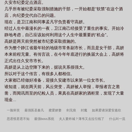
久安市纪委定点酒店。
几乎所有被纪委采取强制措施的干部，一开始都是“软禁”在这个酒
店，向纪委交代自己的问题。
现在，是卫江南和同事孟凡宇负责看守高妍。
经过人生中最漫长的一夜，卫江南己经接受了重生的事实。开始冷
静地考虑，自己应该如何利用这个人生中最重要的“机会”。
高妍是两天前突然被市纪委采取措施的。
作为整个静江省最年轻的地级市常务副市长，而且是女干部，高妍
本来前程无量。有传言说，在今年年底进行的换届大会上，高妍将
正式出任久安市市长。
高妍是从上边空降下来的，据说关系很强大。
所以对于这个传言，有很多人都相信。
大家都己经做好准备，迎接久安建市以来第一位女市长。
谁知道，就在两天前，风云突变，高妍被人举报，举报者言之凿
凿，而闻讯而至的纪检人员，果真在高妍家的酒柜里，发现了大量
现金...
一脸坏笑
最强医圣秦凡
蜜爱娇妻
剑无痕
封魔
如果爱请深爱安嘉欣
思君恨君君不知
最强boss系统
夫人要炸城？薄爷又去拉引线了
什么叫一流
救世主啊
香樟树
黏她上瘾，疯批总裁日日索吻
极品好儿媳罗明
超脑小子