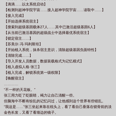
【滴滴……以太系统启动】
最新章节
超神学院之大天渣肝能补脸
超神学院之大天渣免费阅读
超神学院
【检测到超神学院宇宙……接入超神学院宇宙……读取中……】
之大ez!
超神学院大天渣笔趣阁
【接入完成】
【开始选择系统宿主】
【搜索到超级基因载体27人……其中已激活超级基因6人】
【从当前已激活基因的超级战士中选择最优系统宿主】
【锁定宿主……】
【苏美尔·冯·玛利斯坦】
【开始植入系统，抹杀宿主意识，清除超级基因负面特性】
【清除完成……】
【导入开发人员数据，数据装载格式为记忆模式】
【植入虚拟人格·张三】
【植入完成，解锁系统第一级权限】
【唤醒宿主】
…………
“不一样的天花板。”
张三用力眨了眨眼睛，竭力让自己清醒一些。
但脑海中不断有纷乱的记忆闪过，让他感到这个世界有些错乱。
“我这是……”张三坐起来靠在枕头上，看了看自己垂落在锁骨前的淡
金色长发，又看了看墙边的镜子。