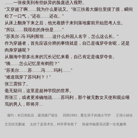
……一张俊美到有些妖异的脸庞进入视野。
“又穿越了啊……我为什么要说又。”张三扶着大腿往里摸了摸，瞬间
松了一口气，“还在……还在。”
从床上翻身下来之后，他光着膀子来到落地窗前开始思考人生。
“所以……我现在的身份是……”
“苏美尔·冯·玛利斯坦……这什么外国人名字，怎么这么长。”
作为穿越者，首先应该分辨的事情就是，自己是魂穿夺舍呢，还是
肉身穿越呢？
从脑海中那多出来的冗长记忆来看，自己肯定是魂穿夺舍。
“咦……怎么记忆里有鹤熙？”
“苏美尔……苏……冯……玛利……”
“难道我穿了苏玛利？！”
张三震惊了。
毫无疑问，这里是超神学院的世界。
而张三，或者更准确地说……苏玛利，那个被无数女天使和观众唾
骂的男人，即将开...
僵约：末日危机后，最强僵尸诞生
回档1983，重生浪子的烟火守护
王强小娟全
文完结无删减
太好了是美术生，柯学界有救了
陈俊华杨爱花试爱一生笔趣阁
怎么都在觊觎万人嫌反派？！
穿越诸天：我只是NPC，怎么封神了？
恶雌娇