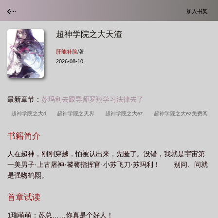
加入书架
超神学院之大天渣
肝能补脸
/著
2026-08-10
最新章节：
苏玛利去跟导师罗翔学习法律去了
超神学院之大d
超神学院之天界
超神学院之大ez
超神学院之大ez免费阅
读
超神学院大天使长最新章节
超神学院之天魔
超神学院之神级大天使全文
书籍简介
免费阅读
超神学院之大神圈
超神学院之大圣
超神学院之大天渣错字
超
人在超神，刚刚穿越，怕被认出来，先匿了。没错，我就是宇宙第
神学院大天使
超神学院之天神
超神学院之天渣系统
超神学院之成为天渣被
一美男子·上古屠神·饕餮指挥官·小苏飞刀·苏玛利！ 别问、问就
放逐的
超神学院之天渣
超神学院之大天使长免费阅读
超神学院天渣是
是强吻鹤熙。
啥
超神学院之大天渣 肝能补脸
超神学院之大天渣TXT
超神学院之天神
首章试读
组
超神学院之大天渣txt无删减
超神学院之我是天渣后代
超神学院之大天
渣免笔趣阁
超神学院之天神系统
超神学院之我是天渣
超神学院之天运之子
1瑞萌萌：苏总……你真是个好人！