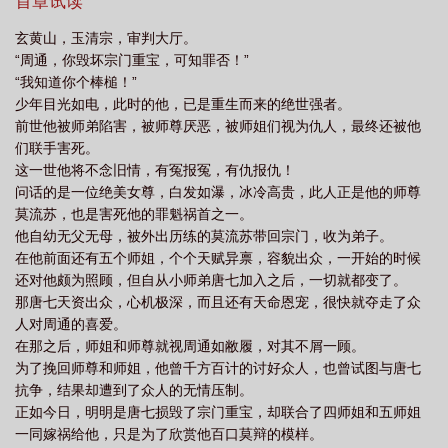
为师知错了，回到我身边吧，我愿意付出一切来补偿你。”“是啊师
首章试读
尊师姐后悔终生短剧合集
师尊师姐后悔终生免费阅读
师尊师姐后悔终生短剧
弟，让我们成为你的人吧！”周通：“我大好男儿，岂是那苟合之人，
玄黄山，玉清宗，审判大厅。
滚！”
2
被师父逐出师门
师尊师姐后悔终生莫流
“周通，你毁坏宗门重宝，可知罪否！”
“我知道你个棒槌！”
少年目光如电，此时的他，已是重生而来的绝世强者。
前世他被师弟陷害，被师尊厌恶，被师姐们视为仇人，最终还被他
们联手害死。
这一世他将不念旧情，有冤报冤，有仇报仇！
问话的是一位绝美女尊，白发如瀑，冰冷高贵，此人正是他的师尊
莫流苏，也是害死他的罪魁祸首之一。
他自幼无父无母，被外出历练的莫流苏带回宗门，收为弟子。
在他前面还有五个师姐，个个天赋异禀，容貌出众，一开始的时候
还对他颇为照顾，但自从小师弟唐七加入之后，一切就都变了。
那唐七天资出众，心机极深，而且还有天命恩宠，很快就夺走了众
人对周通的喜爱。
在那之后，师姐和师尊就视周通如敝履，对其不屑一顾。
为了挽回师尊和师姐，他曾千方百计的讨好众人，也曾试图与唐七
抗争，结果却遭到了众人的无情压制。
正如今日，明明是唐七损毁了宗门重宝，却联合了四师姐和五师姐
一同嫁祸给他，只是为了欣赏他百口莫辩的模样。