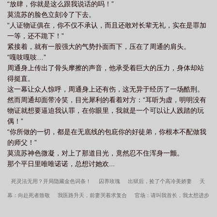
“放肆，你就是这么跟我说话的吗！”
莫流苏的脸色立刻冷了下去。
“人证物证俱在，你不仅不承认，而且还敢对长辈无礼，实在是罪加
一等，还不跪下！”
紧接着，就有一股强大的气势扑面而下，压在了周通的肩头。
“嘎吱嘎吱…”
周通身上传出了骨头摩擦的声音，他承受着巨大的压力，身体却站
得挺直。
这一幕让众人惊呼，周通身上还有伤，这无异于经历了一场酷刑。
然而周通却面带冷笑，目光犀利的看着对方：“耳听为虚，明明没有
物证就想要逼迫我认罪，在你眼里，我就是一个可以让人践踏的玩
偶！”
“你所做的一切，都是在无底线的包庇你的好徒弟，你根本不配做我
的师父！”
莫流苏神色微凝，对上了那道目光，竟然忍不住浑身一颤。
那个平日里唯唯诺诺，总想讨她欢...
死灵法无用？开局隐藏金色词条！
囚养玫瑰
出狱后，捡了个高冷美娇妻
天
幕：向赴死者致敬
我医路升天，前妻哭着求复合
官场：请叫我首长，我太想进步
了
大暴君框框乱杀，小绵绵疯狂吸奶
我的26岁女总裁
下山后：绝色女总裁狂