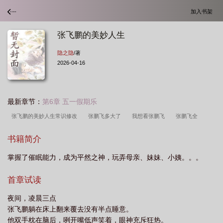
加入书架
张飞鹏的美妙人生
隐之隐
/著
2026-04-16
最新章节：
第6章 五一假期乐
张飞鹏的美妙人生常识修改
张鹏飞多大了
我想看张鹏飞
张鹏飞全
本
张飞鹏的美妙人生(催眠)笔趣阁
张飞鹏美妙人生
张飞鹏的美妙人生(催
书籍简介
眠)最新章节
张飞鹏的美妙人生笔趣阁
张飞鹏的美妙人生催眠
张飞鹏的美
掌握了催眠能力，成为平然之神，玩弄母亲、妹妹、小姨。。。
妙人生演员表
张飞鹏视频
人物张鹏飞
张飞鹏武术视频
张飞鹏的美妙人
生TXT
张飞鹏的美妙人生(催眠)免费阅读
张飞鹏的美妙人生改编续写
张飞
首章试读
鹏的美妙人生13
张飞鹏的美妙人生(常识修改)催眠作者
张飞鹏的美妙人生(常
夜间，凌晨三点
识修改)催眠
男主人公叫张鹏飞的
张飞鹏的美妙人生完整版
张飞鹏的美妙
张飞鹏躺在床上翻来覆去没有半点睡意。
人生txt
张鹏飞的老婆
张飞鹏的美妙人生123网
张飞鹏的美妙人生(催眠)全
他双手枕在脑后，咧开嘴低声笑着，眼神充斥狂热。