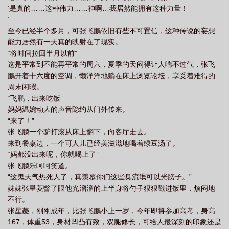
‘是真的……这种伟力……神啊…我居然能拥有这种力量！
文免费阅读_隐之隐_龙
张飞鹏的美妙人生12张
张飞鹏的美妙人生(常识修改)催
’
眠共有
张飞鹏的美妙人生说
男主张鹏飞
张飞鹏的美妙人生(催眠)章节目
至今已经半个多月，可张飞鹏依旧有些不可置信，这种传说的妄想
录
张鹏飞
张飞鹏的美妙人生(常识修改)
能力居然有一天真的映射在了现实。
“将时间拉回半月以前”
这是平常到不能再平常的周六，夏季的天闷得让人喘不过气，张飞
鹏开着十六度的空调，懒洋洋地躺在床上浏览论坛，享受着难得的
周末闲暇。
“飞鹏，出来吃饭”
妈妈温婉动人的声音隐约从门外传来。
“来了！”
张飞鹏一个驴打滚从床上翻下，向客厅走去。
来到餐桌边，一个可人儿已经美滋滋地喝着绿豆汤了。
“妈都没出来呢，你就喝上了”
张飞鹏乐呵呵笑道。
“这鬼天气热死人了，真羡慕你们这些臭流氓可以光膀子。”
妹妹张星菱瞥了眼他光溜溜的上半身将勺子狠狠戳进饭里，烦闷地
不行。
张星菱，刚刚成年，比张飞鹏小上一岁，今年即将参加高考，身高
167，体重53，身材凹凸有致，双腿修长，可给人最深刻的印象还是