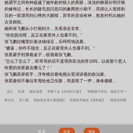
她眉宇之间有种超越了她年龄的惊人的美丽，淡淡的柳眉分明仔细
的修饰过，长长的睫毛忽闪忽闪的象两把小刷子，亮得让人觉得刺
目的一双漂亮到心悸的大眼睛，异常的灵动有神，愈发衬托出她的
古灵精怪。
她和张飞鹏从小打闹到大，关系亲近非常。
“你也脱光呗，反正在家里外人也看不到。”
张飞鹏往嘴里扒着冰镇绿豆，乐呵呵地说着。
“傻逼，你咋不脱光，反正在家里外人也看不到。”
张星菱手肘撑着桌子，睨视着张飞鹏。
“怎么了怎么了，听哥哥的话不是理所应当的常识吗，以前那个惹人
怜爱的张星菱去哪儿了！”
张飞鹏高举双手，浮夸模仿着电视台里演讲着的政治家。
张星菱却不像往常甩给他卫生眼，而是唔了一声，身体僵硬...
攻占
坠落
败给温柔
草根人生【自改NTL版】
喂她避子药后，疯批王爷一
夜白头
美人图
我执黑从来不败[围棋]
浪荡皇帝秘史【加料版】
继母的闺蜜
团
叶辰风流
穿成炮灰？我在娘胎卷哭修仙界
穿成男主的恶毒初恋，被亲哭
山河祭
失踪的飞机杯BE线
照片是舍友网恋对象是财阀继承人
掏空家底，资
本家大小姐嫁军少
尘世途【重置版】
穿成男主的卷王前女友，咸鱼摆烂
趁我
首 页
目录
阅读