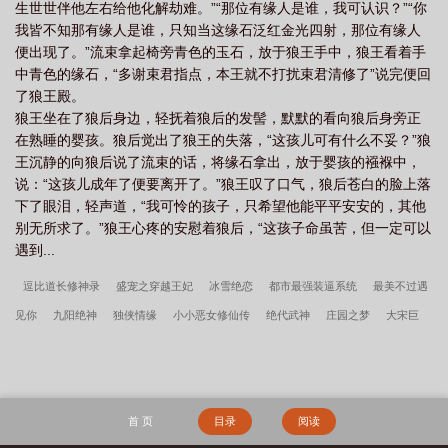
生世世伴他左右给他化解劫难。”“那位有缘人是谁，我可认识？”“你
我皆不知那有缘人是谁，只知当这缘石泛红金光四射，那位有缘人
便出现了。”流束拿起椅旁青色的玉石，放于狼王手中，狼王看着手
中青色的缘石，“多谢束君指点，本王就不打扰束君清修了”说完便回
了狼王殿。
狼王坐在了狼后身边，轻抚着狼后的发髻，默默的看向狼后身旁正
在熟睡的婴孩。狼后觉出了狼王的失落，“这孩儿可有什么不妥？”狼
王沉静的向狼后说了流束的话，将缘石拿出，放于婴孩的襁褓中，
说：“这孩儿成年了便要离开了。”狼王叹了口气，狼后苍白的脸上落
下了眼泪，轻声道，“我可怜的孩子，只希望他能平平安安的，其他
别无所求了。”狼王心疼的安慰着狼后，“这孩子命虽苦，但一定可以
遇到...
逗比道长修神录
盛宠之穿越王妃
冰雪绝恋
都市最强装逼系统
最美不过遇
见你
九阳绝神
独侠情缘
小小恶女修仙传
绝代武神
庄园之梦
大宋巨
星
无限之优雅绅士
重生都市当男神
绝代武神
风水玄门：望气者
末世蝴
蝶
炽之传说
异界无敌系统
逆生追忆
末世之夜幕王者
宋柔荆风小说笔趣
阁
李小萌周文瑞瘾少女百度云
沈千凌秦少宇江湖遍地是奇葩百度云
三国：开
首 页
目录
阅读
局截胡关羽，割据一方
都市古仙医2：大医镇世
江湖遍地是奇葩沈千凌秦少宇全