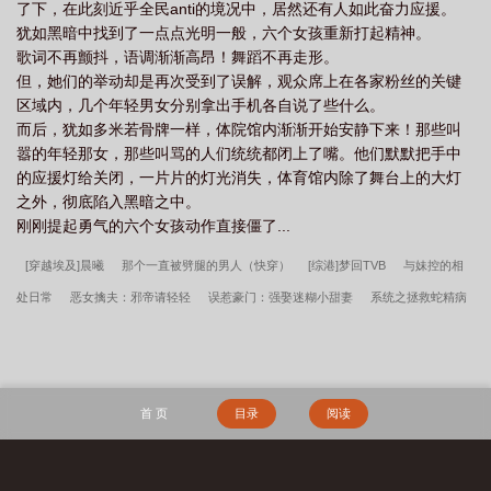
了下，在此刻近乎全民anti的境况中，居然还有人如此奋力应援。
犹如黑暗中找到了一点点光明一般，六个女孩重新打起精神。
歌词不再颤抖，语调渐渐高昂！舞蹈不再走形。
但，她们的举动却是再次受到了误解，观众席上在各家粉丝的关键
区域内，几个年轻男女分别拿出手机各自说了些什么。
而后，犹如多米若骨牌一样，体院馆内渐渐开始安静下来！那些叫
嚣的年轻那女，那些叫骂的人们统统都闭上了嘴。他们默默把手中
的应援灯给关闭，一片片的灯光消失，体育馆内除了舞台上的大灯
之外，彻底陷入黑暗之中。
刚刚提起勇气的六个女孩动作直接僵了...
[穿越埃及]晨曦
那个一直被劈腿的男人（快穿）
[综港]梦回TVB
与妹控的相
处日常
恶女擒夫：邪帝请轻轻
误惹豪门：强娶迷糊小甜妻
系统之拯救蛇精病
的一千种错误姿势
网游之虚拟同步
久宠终成婚
网游之最强书生
凤倾天下：
冥帝盛宠小邪妃
网游之无心成神
[综]邂逅
金牌魔法师
我的金手指与众不
同
穿越之逮个将军回家种田
校园喋血记
送子天王
三国梦境
金手指老攻
首 页
目录
阅读
已签收[末世重生]
宋柔荆风小说笔趣阁
李小萌周文瑞瘾少女百度云
沈千凌秦少
宇江湖遍地是奇葩百度云
三国：开局截胡关羽，割据一方
都市古仙医2：大医镇
世
江湖遍地是奇葩沈千凌秦少宇全文完整版
百肝成帝：从杂役开始！
傲骨不