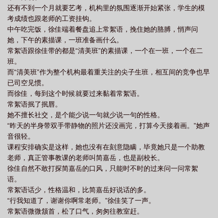
还有不到一个月就要艺考，机构里的氛围逐渐开始紧张，学生的模
考成绩也跟老师的工资挂钩。
中午吃完饭，徐佳端着餐盘追上常絮语，挽住她的胳膊，悄声问
她，下午的素描课，一班准备画什么。
常絮语跟徐佳带的都是“清美班”的素描课，一个在一班，一个在二
班。
而“清美班”作为整个机构最着重关注的尖子生班，相互间的竞争也早
已司空见惯。
而徐佳，每到这个时候就要过来黏着常絮语。
常絮语抿了抿唇。
她不擅长社交，是个能少说一句就少说一句的性格。
“昨天的半身带双手带静物的照片还没画完，打算今天接着画。”她声
音很轻。
课程安排确实是这样，她也没有在刻意隐瞒，毕竟她只是一个助教
老师，真正管事教课的老师叫简嘉岳，也是副校长。
徐佳自然不敢打探简嘉岳的口风，只能时不时的过来问一问常絮
语。
常絮语话少，性格温和，比简嘉岳好说话的多。
“行我知道了，谢谢你啊常老师。”徐佳笑了一声。
常絮语微微颔首，松了口气，匆匆往教室赶。