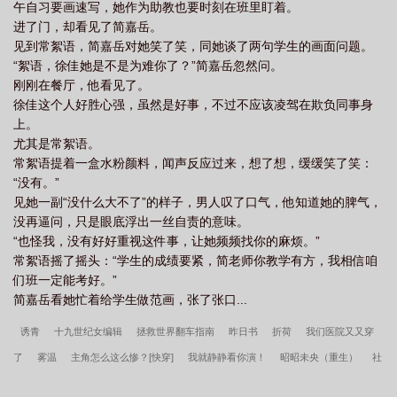
午自习要画速写，她作为助教也要时刻在班里盯着。
进了门，却看见了简嘉岳。
见到常絮语，简嘉岳对她笑了笑，同她谈了两句学生的画面问题。
“絮语，徐佳她是不是为难你了？”简嘉岳忽然问。
刚刚在餐厅，他看见了。
徐佳这个人好胜心强，虽然是好事，不过不应该凌驾在欺负同事身
上。
尤其是常絮语。
常絮语提着一盒水粉颜料，闻声反应过来，想了想，缓缓笑了笑：
“没有。”
见她一副“没什么大不了”的样子，男人叹了口气，他知道她的脾气，
没再逼问，只是眼底浮出一丝自责的意味。
“也怪我，没有好好重视这件事，让她频频找你的麻烦。”
常絮语摇了摇头：“学生的成绩要紧，简老师你教学有方，我相信咱
们班一定能考好。”
简嘉岳看她忙着给学生做范画，张了张口...
诱青
十九世纪女编辑
拯救世界翻车指南
昨日书
折荷
我们医院又又穿
了
雾温
主角怎么这么惨？[快穿]
我就静静看你演！
昭昭未央（重生）
社
畜的怨气是特级咒灵
我真不是狼王的心尖宠！
失业后变成豪门幼崽
天幕说两