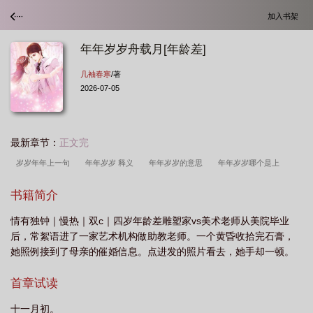
加入书架
年年岁岁舟载月[年龄差]
几袖春寒
/著
2026-07-05
最新章节：
正文完
岁岁年年上一句
年年岁岁 释义
年年岁岁的意思
年年岁岁哪个是上
联
年年岁岁的解释
年年岁岁舟载月
岁岁年年还是年年岁岁
年年岁岁的
书籍简介
岁是什么意思
年年岁岁的意思是什么
年年年岁岁
年年岁岁下句是什么岁岁
情有独钟｜慢热｜双c｜四岁年龄差雕塑家vs美术老师从美院毕业
年年
岁岁年年年年年
年岁岁舟载月全文免费阅读
年年岁岁下一句是什
后，常絮语进了一家艺术机构做助教老师。一个黄昏收拾完石膏，
么
她照例接到了母亲的催婚信息。点进发的照片看去，她手却一顿。
首章试读
十一月初。