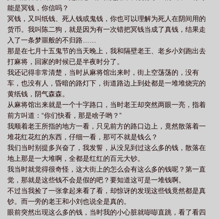
能是冥钱，你信吗？
声
新大头儿子和小头爸爸第17集夜半捉鬼记
捉鬼记吉他谱韩磊
捉鬼记秦
冥钱，又叫纸钱、死人钱或鬼钱，你也可以理解为死人在阴间用的
腔谁唱的
捉鬼记是哪个电视剧主题曲
捉鬼记作文
杨光的快乐生活3捉鬼
货币。我叫陈二狗，就是因为有一次错把冥钱当成了真钱，结果走
记
道士捉鬼记
捉鬼记杨光的快乐生活
小七捉鬼记
捉鬼记电影乐
入了一条梦噩般的不归路……
那是在七月十五鬼节的当天晚上，我和隔壁老王、老乡小刘跑出去
蒂
捉鬼记文言文
打麻将，回家的时候已是半夜时分了。
我还记得非常清楚，当时从麻将馆出来时，街上空荡荡的，没有
车，也没有人，昏暗的路灯下，街道路边上到处都是一堆堆烧完的
黄纸钱，阴气森森。
从麻将馆出来就是一个十字路口，当时老王却突然两眼一亮，指着
前方叫道：“你们快看，那是啥子哟？”
我顺着老王所指的地方一看，只见前方的路口边上，竟然散落着一
堆花红花红的东西，仔细一看，那可不就是钱么？
我们当时别提多兴奋了，我发誓，从没见到过这么多的钱，散落在
地上那是一大堆啊，全都是红红的百元大钞。
我当时就觉得很奇怪，这大街上的怎么会有这么多的钱呢？第一直
觉，那就是这些钱不会是假的吧？要知道这可是一堆钱啊。
不过当我捡了一张拿起来看了看，却惊讶的发现这些钱竟然都是真
钞。而一旁的老王和小刘也说全是真的。
眼前突然出现这么多的钱，当时我的小心脏就嘭嘭直跳，看了看四