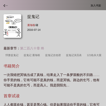
加入书架
捉鬼记
潘海根
/著
2016-07-14
最新章节：
第二百八十章 终
悍妻捉鬼记
捉鬼记 潘海根
捉鬼记吉他谱
捉鬼记演员表
121枪杀大案
电视剧主题曲捉鬼记
捉鬼记免费观看完整版
捉鬼记电视剧免费观看
捉鬼记
书籍简介
梁家辉在线观看免费
捉鬼记录
捉鬼记韩磊mv
捉鬼记韩磊来电铃声
经
一次我错把冥钱当成了真钱，结果走入了一条梦噩般的不归路……
典传奇现代捉鬼记
大头儿子夜半捉鬼记
捉鬼记潘海根在线收听全集
杨光捉
你手里的钱，它有可能不是真的钱，而是冥钱。路边的乞丐，他有
鬼记
捉鬼记在线观看免费完整版
捉鬼记韩磊开头的秦腔唱段
捉鬼记歌
可能不是真的乞丐，而是高人。我是阴阳先...
词
捉鬼记韩磊歌词
新大头儿子和小头爸爸夜半捉鬼记
捉鬼记游戏
捉鬼
首章试读
记电影1957
捉鬼记潘海根有声
老夫子捉鬼记
捉鬼记电影完整版在线观
看
捉鬼记2015
宋丁伯捉鬼记
大头儿子小头爸爸夜半捉鬼记
捉鬼记有
人人都喜欢钱，甚至是黑心钱。但是如果我说你手里的钱，它有可