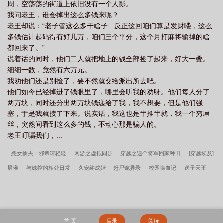
周，空荡荡的街道上依旧没有一个人影。
我问老王，谁会掉出这么多钱来呢？
老王却说：“老子管这么多干啥子，反正这回咱们算是发财喽，这么
多钱估计起码得有好几万，咱们三个平分，这个月打麻将输掉的啥
都回来了。”
说着话的同时，他们二人就把地上的钱全部捡了起来，好大一叠。
细细一数，竟然有六万元。
我劝他们还是别捡了，要不然就交给派出所去吧。
他们如今已经掉进了钱眼里了，哪里会听我的劝呀。他们每人分了
两万块，同时还分出两万块钱递给了我，我不想要，但是他们强
塞，于是我就接了下来。说实话，我这也是半推半就，我一个穷屌
丝，突然间看到这么多的钱，不动心那是骗人的。
老王叮嘱我们，...
恶女擒夫：邪帝请轻轻
网游之虚拟同步
穿越之逮个将军回家种田
[穿越埃及]
晨曦
与妹控的相处日常
久宠终成婚
赶尸诡异录
校园喋血记
送子天王
网游之无心成神
网游之最强书生
穿越晚清之谁与争锋
金手指老攻已签收[末
世重生]
误惹豪门：强娶迷糊小甜妻
三国梦境
金牌魔法师
[综港]梦回TVB
我的金手指与众不同
凤倾天下：冥帝盛宠小邪妃
正太的韩娱
穿成兽世娇妻
首 页
目录
阅读