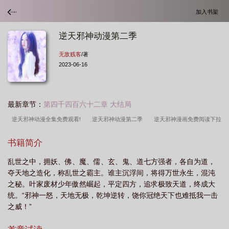
加入书架
逆天邪神动漫第二季
无敌贱客
/著
2023-06-16
最新章节：
第四千四百六十二章 大结局
逆天邪神动漫全集免费观看!
逆天邪神动漫第二季
逆天邪神漫画免费阅读下拉
式6漫画网站
逆天邪神第二季在线观看西瓜影院
逆天邪神动态动漫全集免费观
书籍简介
看
逆天邪神在线观看免费完整版
逆天邪神笔趣阁无弹窗最新章节
逆天邪神
乱世之中，拥妖、佛、魔、儒、玄、鬼、道七方强者，各自为道，
纵横中文网
逆天邪神之深渊求生
逆天邪神在线观看
逆天邪神漫画在线观看
夺天地之造化，称乱世之霸主。谁主沉浮间，将得万世永生，混沌
免费
逆天邪神免费全文阅读
逆天邪神免费
逆天邪神第二季免费观看在线播
之秘。叶家废材少年傲然崛起，平定四方，追求极致天道，终成大
放
逆天邪神动漫全集免费观看
逆天邪神贴吧
逆天邪神百科
逆天邪神叶
统。“邪神一怒，天地无极，乾坤逆转，饶你冠绝天下也难抵我一击
之威！”
凡
逆天邪神全文阅读
逆天邪神动漫第二季免费观看完整版
逆天邪神在线观
看免费
逆天邪神第二季在线观看完整版
逆天邪神全集完整版
逆天邪神动漫