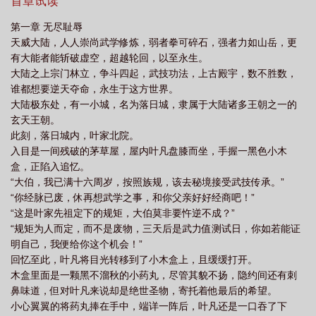
首章试读
年番
逆天邪神动漫第一季免费观看
逆天邪神境界划分
逆天邪神漫画免费观
第一章 无尽耻辱
看下拉式6漫画
逆天邪神动漫在线观看全集第二季
逆天邪神火星引力免费阅
天威大陆，人人崇尚武学修炼，弱者拳可碎石，强者力如山岳，更
读
逆天邪神3D第二季第2集剧情
逆天邪神茉莉
逆天邪神第二季动漫免费观
有大能者能斩破虚空，超越轮回，以至永生。
大陆之上宗门林立，争斗四起，武技功法，上古殿宇，数不胜数，
看
逆天邪神第二季动漫免费观看全集樱桃
逆天邪神无删减版
逆天邪神
谁都想要逆天夺命，永生于这方世界。
TXT
逆天邪神漫画免费观看
逆天邪神动漫在线观看免费全集高清
逆天邪神
大陆极东处，有一小城，名为落日城，隶属于大陆诸多王朝之一的
第二季免费观看西瓜影院
逆天邪神第一季免费观看在线
玄天王朝。
此刻，落日城内，叶家北院。
入目是一间残破的茅草屋，屋内叶凡盘膝而坐，手握一黑色小木
盒，正陷入追忆。
“大伯，我已满十六周岁，按照族规，该去秘境接受武技传承。”
“你经脉已废，休再想武学之事，和你父亲好好经商吧！”
“这是叶家先祖定下的规矩，大伯莫非要忤逆不成？”
“规矩为人而定，而不是废物，三天后是武力值测试日，你如若能证
明自己，我便给你这个机会！”
回忆至此，叶凡将目光转移到了小木盒上，且缓缓打开。
木盒里面是一颗黑不溜秋的小药丸，尽管其貌不扬，隐约间还有刺
鼻味道，但对叶凡来说却是绝世圣物，寄托着他最后的希望。
小心翼翼的将药丸捧在手中，端详一阵后，叶凡还是一口吞了下