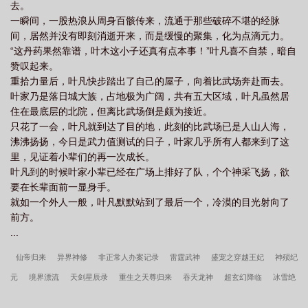
去。
一瞬间，一股热浪从周身百骸传来，流通于那些破碎不堪的经脉
间，居然并没有即刻消逝开来，而是缓慢的聚集，化为点滴元力。
“这丹药果然靠谱，叶木这小子还真有点本事！”叶凡喜不自禁，暗自
赞叹起来。
重拾力量后，叶凡快步踏出了自己的屋子，向着比武场奔赴而去。
叶家乃是落日城大族，占地极为广阔，共有五大区域，叶凡虽然居
住在最底层的北院，但离比武场倒是颇为接近。
只花了一会，叶凡就到达了目的地，此刻的比武场已是人山人海，
沸沸扬扬，今日是武力值测试的日子，叶家几乎所有人都来到了这
里，见证着小辈们的再一次成长。
叶凡到的时候叶家小辈已经在广场上排好了队，个个神采飞扬，欲
要在长辈面前一显身手。
就如一个外人一般，叶凡默默站到了最后一个，冷漠的目光射向了
前方。
...
仙帝归来
异界神修
非正常人办案记录
雷霆武神
盛宠之穿越王妃
神殒纪
元
境界漂流
天剑星辰录
重生之天尊归来
吞天龙神
超玄幻降临
冰雪绝
恋
绝代武神
独侠情缘
狼缘狼情
最强杀神系统
逆生追忆
美人为祸